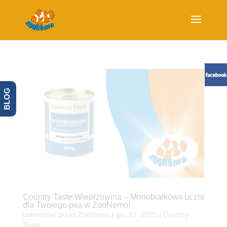
BLOG
Country Taste Wieprzowina – Monobiałkowa uczta
dla Twojego psa w ZooNemo!
utworzone przez
ZooNemo
|
gru 17, 2025
|
Country
Taste