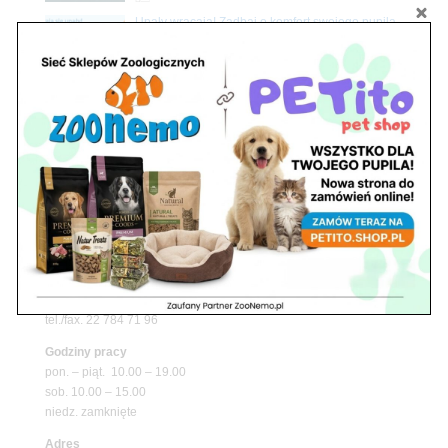
Upały wracają! Zadbaj o komfort swojego pupila
z matami chłodzącymi ZooNemo
Promocje
Petito Pet Shop – Internetowy Sklep Zoologiczny
Online! Wszystko Dla Twojego Pupila | ZooNemo
Z Życia Sklepu
Znajdź nas
Adres
05-120 Legionowo
ul. Piłsudskiego 31,
pawilon 134
tel./fax. 22 784 71 96
Godziny pracy
pon. – piąt. 10.00 – 19.00
sob. 10.00 – 15.00
niedz. zamknięte
Adres