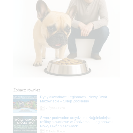
Zobacz również
Ryby akwariowe Legionowo i Nowy Dwór
Mazowiecki – Sklep ZooNemo
Z Życia Sklepu
Stwórz podwodne arcydzieło: Najpiękniejsze
rośliny akwariowe w ZooNemo – Legionowo i
Nowy Dwór Mazowiecki
Z Życia Sklepu