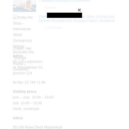
z matami chłodzącymi ZooNemo
Promocje
Petito Pet Shop – Internetowy Sklep Zoologiczny
Online! Wszystko Dla Twojego Pupila | ZooNemo
Z Życia Sklepu
Znajdź nas
Adres
05-120 Legionowo
ul. Piłsudskiego 31,
pawilon 134
tel./fax. 22 784 71 96
Godziny pracy
pon. – piąt. 10.00 – 19.00
sob. 10.00 – 15.00
niedz. zamknięte
Adres
05-100 Nowy Dwór Mazowiecki