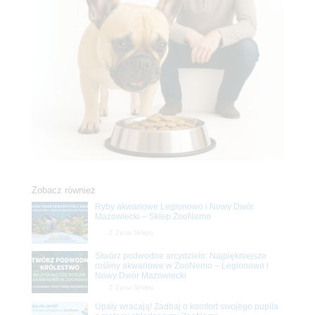
Zobacz również
Ryby akwariowe Legionowo i Nowy Dwór
Mazowiecki – Sklep ZooNemo
Z Życia Sklepu
Stwórz podwodne arcydzieło: Najpiękniejsze
rośliny akwariowe w ZooNemo – Legionowo i
Nowy Dwór Mazowiecki
Z Życia Sklepu
Upały wracają! Zadbaj o komfort swojego pupila