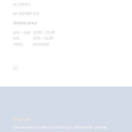
ul. Leśna 2
tel. 503 900 215
Godziny pracy
pon. – piąt. 10.00 – 19.00
sob. 8.00 – 15.00
niedz. zamknięte
O witrynie
Zapraszamy wszystkich posiadaczy i sympatyków zwierząt