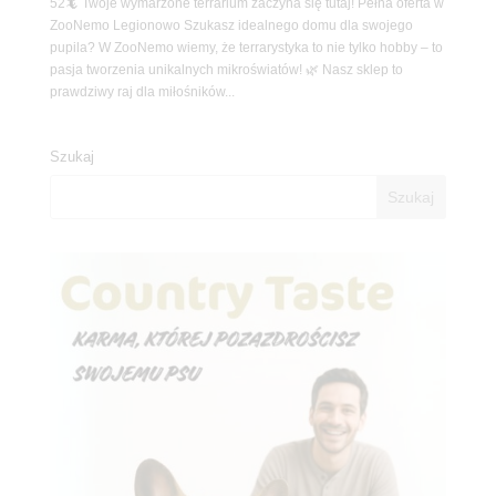
52🦎 Twoje wymarzone terrarium zaczyna się tutaj! Pełna oferta w
ZooNemo Legionowo Szukasz idealnego domu dla swojego
pupila? W ZooNemo wiemy, że terrarystyka to nie tylko hobby – to
pasja tworzenia unikalnych mikroświatów! 🌿 Nasz sklep to
prawdziwy raj dla miłośników...
Szukaj