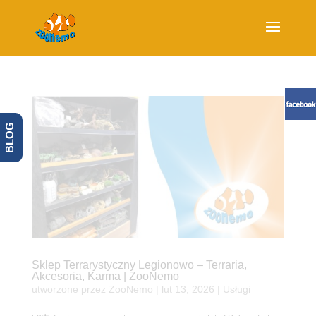
BLOG
Sklep Terrarystyczny Legionowo – Terraria,
Akcesoria, Karma | ZooNemo
utworzone przez
ZooNemo
|
lut 13, 2026
|
Usługi