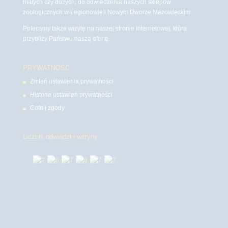
małych czy dużych, do odwiedzenia naszych sklepów
zoologicznych w Legionowie i Nowym Dworze Mazowieckim
Polecamy także wizytę na naszej stronie internetowej, która
przybliży Państwu naszą ofertę.
PRYWATNOŚĆ
Zmień ustawienia prywatności
Historia ustawień prywatności
Cofnij zgody
Licznik odwiedzin witryny