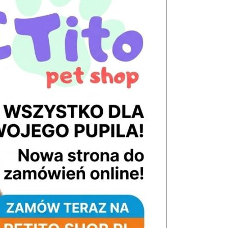
tel. 503 900 215
Godziny pracy
pon. – piąt. 10.00 – 19.00
sob. 8.00 – 15.00
atek
niedz. zamknięte