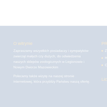
O witrynie
P
Zapraszamy wszystkich posiadaczy i sympatyków
Z
zwierząt małych czy dużych, do odwiedzenia
H
naszych sklepów zoologicznych w Legionowie i
C
Nowym Dworze Mazowieckim
Polecamy także wizytę na naszej stronie
Li
internetowej, która przybliży Państwu naszą ofertę.