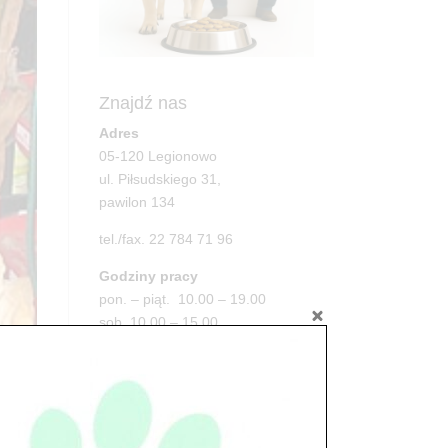
Znajdź nas
Adres
05-120 Legionowo
ul. Piłsudskiego 31,
pawilon 134
tel./fax. 22 784 71 96
Godziny pracy
pon. – piąt. 10.00 – 19.00
sob. 10.00 – 15.00
niedz. zamknięte
Adres
05-100 Nowy Dwór Mazowiecki
ul. Leśna 2