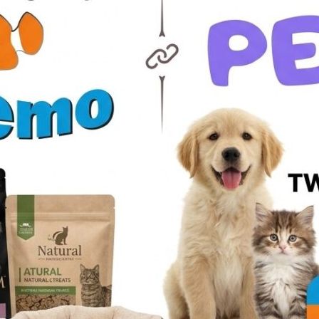
nie, korzenie
gorii
MIENIE> KORZENIE Statek dwuczęściowy ponad 1m długości St
zęściowy około 80 cm Oferujemy tła do akwariów wewnętrzne...