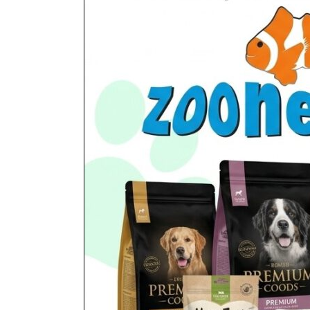
Podłoża, tła, ozdoby, kamie
utworzone przez
ZooNemo
|
lis 5, 2017
| Bez kate
Inne Akwaria > PODŁOŻA> TŁA> OZDOBY> KA
mały około 40 cm Okręt około 80 cm Statek dwuc