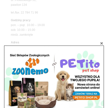
pawilon 134
tel./fax. 22 784 71 96
Godziny pracy
pon. – piąt. 10.00 – 19.00
sob. 10.00 – 15.00
niedz. zamknięte
Adres
05-100 Nowy Dwór Mazowiecki
ul. Leśna 2
tel. 503 900 215
Godziny pracy
pon. – piąt. 10.00 – 19.00
sob. 8.00 – 15.00
niedz. zamknięte