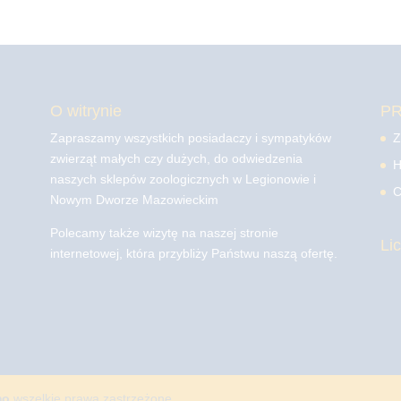
O witrynie
P
Zapraszamy wszystkich posiadaczy i sympatyków
Z
zwierząt małych czy dużych, do odwiedzenia
H
naszych sklepów zoologicznych w Legionowie i
C
Nowym Dworze Mazowieckim
Polecamy także wizytę na naszej stronie
Li
internetowej, która przybliży Państwu naszą ofertę.
mo
wszelkie prawa zastrzeżone