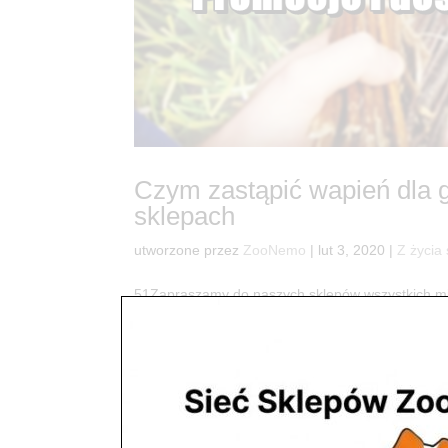
Czym zastąpić wapień dla 
sklepach
utworzone przez
ZooNemo
|
lut 3, 2020
|
Z życia
51Zapraszamy do naszych sklepów wszystkich miło
odpowiedniego dla swojego Ulubieńca… Oto gałązk
dla wszystkich gryzoni...