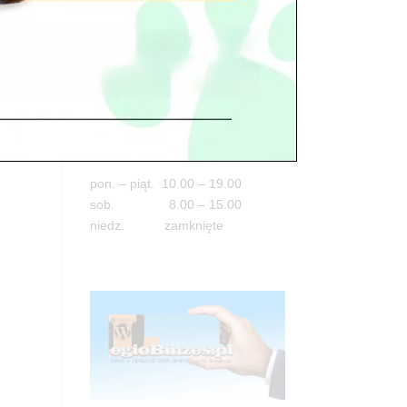
Adres
05-100 Nowy Dwór Mazowiecki
ul. Leśna 2
tel. 503 900 215
Godziny pracy
pon. – piąt. 10.00 – 19.00
sob. 8.00 – 15.00
niedz. zamknięte