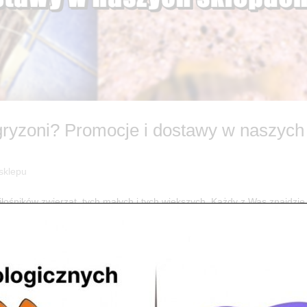
gryzoni? Promocje i dostawy w naszych
 sklepu
śników zwierząt, tych małych i tych większych. Każdy z Was znajdzie
i Jabłoni i Wierzby ? Naturalny następca tradycyjnych wapieni ? Ide