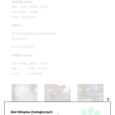
Godziny pracy
pon. – piąt. 10.00 – 19.00
sob. 10.00 – 15.00
niedz. zamknięte
Adres
05-100 Nowy Dwór Mazowiecki
ul. Leśna 2
tel. 503 900 215
Godziny pracy
pon. – piąt. 10.00 – 19.00
sob. 8.00 – 15.00
niedz. zamknięte