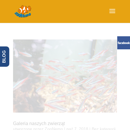
BLOG
Galeria naszych zwierząt
utworzone przez
ZooNemo
|
paź 7, 2018
| Bez kategorii