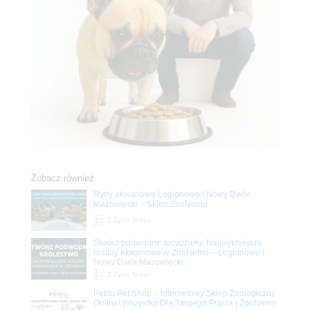
Zobacz również
Ryby akwariowe Legionowo i Nowy Dwór
Mazowiecki – Sklep ZooNemo
Z Życia Sklepu
Stwórz podwodne arcydzieło: Najpiękniejsze
rośliny akwariowe w ZooNemo – Legionowo i
Nowy Dwór Mazowiecki
Z Życia Sklepu
Petito Pet Shop – Internetowy Sklep Zoologiczny
Online! Wszystko Dla Twojego Pupila | ZooNemo