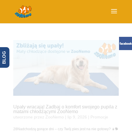
BLOG
Upały wracają! Zadbaj o komfort swojego pupila z
matami chłodzącymi ZooNemo
utworzone przez
ZooNemo
|
lip 9, 2026
|
Promocje
28Nadchodzą gorące dni – czy Twój pies jest na nie gotowy? ☀️🐕