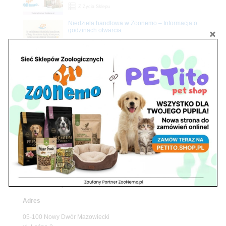
Z Życia Sklepu
Niedziela handlowa w Zoonemo – Informacja o
godzinach otwarcia
Z Życia Sklepu
Znajdź nas
Adres
05-120 Legionowo
ul. Piłsudskiego 31,
pawilon 134
tel./fax. 22 784 71 96
Godziny pracy
pon. – piąt. 10.00 – 19.00
sob. 10.00 – 15.00
niedz. zamknięte
Adres
05-100 Nowy Dwór Mazowiecki