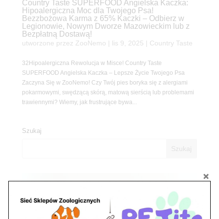
Country Taste SUPERFOOD Angielska Kaczka:
Hipoalergiczna Moc dla Twojego Psa!
Bezzbożowa Karma z 65% Kaczki – Odbierz w
Legionowie, Nowym Dworze Mazowieckim lub z
Bezpłatną Dostawą!
utworzone przez
ZooNemo
|
lis 9, 2025
|
Country Taste
32Hipoalergiczna Rewolucja w Misce! Country Taste
SUPERFOOD Angielska Kaczka – Lepsze Życie Twojego Psa
Zaczyna Się w ZooNemo! Czy Twój pies boryka się z alergiami
pokarmowymi, swędzącą skórą, matową sierścią lub problemami
trawiennymi? Wiemy, jak frustrujące bywa...
Szukaj