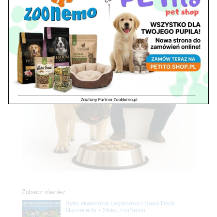
Zobacz również
Ryby akwariowe Legionowo i Nowy Dwór
Mazowiecki – Sklep ZooNemo