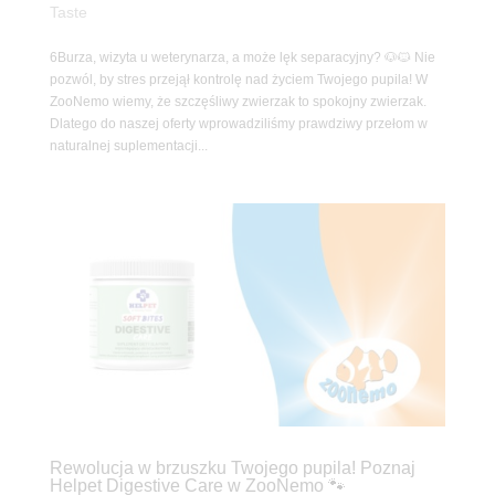
Taste
6Burza, wizyta u weterynarza, a może lęk separacyjny? 🐶🐱 Nie
pozwól, by stres przejął kontrolę nad życiem Twojego pupila! W
ZooNemo wiemy, że szczęśliwy zwierzak to spokojny zwierzak.
Dlatego do naszej oferty wprowadziliśmy prawdziwy przełom w
naturalnej suplementacji...
Rewolucja w brzuszku Twojego pupila! Poznaj
Helpet Digestive Care w ZooNemo 🐾