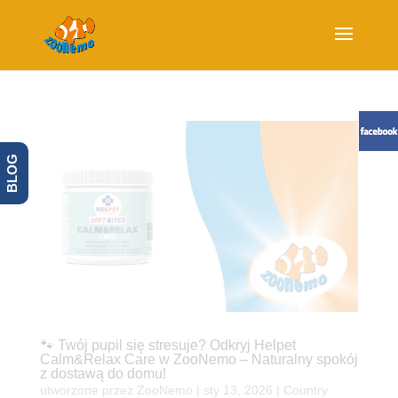
BLOG
🐾 Twój pupil się stresuje? Odkryj Helpet
Calm&Relax Care w ZooNemo – Naturalny spokój
z dostawą do domu!
utworzone przez
ZooNemo
|
sty 13, 2026
|
Country