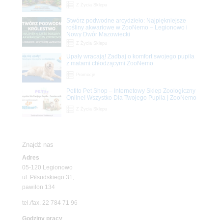
Z Życia Sklepu
Stwórz podwodne arcydzieło: Najpiękniejsze
rośliny akwariowe w ZooNemo – Legionowo i
Nowy Dwór Mazowiecki
Z Życia Sklepu
Upały wracają! Zadbaj o komfort swojego pupila
z matami chłodzącymi ZooNemo
Promocje
Petito Pet Shop – Internetowy Sklep Zoologiczny
Online! Wszystko Dla Twojego Pupila | ZooNemo
Z Życia Sklepu
Znajdź nas
Adres
05-120 Legionowo
ul. Piłsudskiego 31,
pawilon 134
tel./fax. 22 784 71 96
Godziny pracy