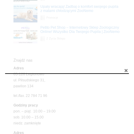
Upały wracają! Zadbaj o komfort swojego pupila
z matami chłodzącymi ZooNemo
Promocje
Petito Pet Shop – Internetowy Sklep Zoologiczny
Online! Wszystko Dla Twojego Pupila | ZooNemo
Z Życia Sklepu
Znajdź nas
Adres
05-120 Legionowo
ul. Piłsudskiego 31,
pawilon 134
tel./fax. 22 784 71 96
Godziny pracy
pon. – piąt. 10.00 – 19.00
sob. 10.00 – 15.00
niedz. zamknięte
Adres