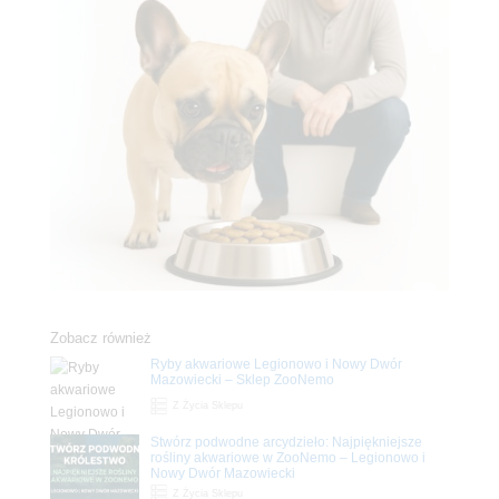
Zobacz również
Ryby akwariowe Legionowo i Nowy Dwór
Mazowiecki – Sklep ZooNemo
Z Życia Sklepu
Stwórz podwodne arcydzieło: Najpiękniejsze
rośliny akwariowe w ZooNemo – Legionowo i
Nowy Dwór Mazowiecki
Z Życia Sklepu