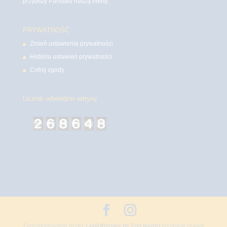
przybliży Państwu naszą ofertę.
PRYWATNOŚĆ
Zmień ustawienia prywatności
Historia ustawień prywatności
Cofnij zgody
Licznik odwiedzin witryny
Zaprojektowane przez
LegioBiznes.pl
/
Zoo Nemo
wszelkie prawa