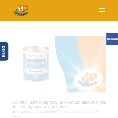
BLOG
Country Taste Wieprzowina – Monobiałkowa uczta
dla Twojego psa w ZooNemo!
utworzone przez
ZooNemo
|
gru 17, 2025
|
Country
Taste