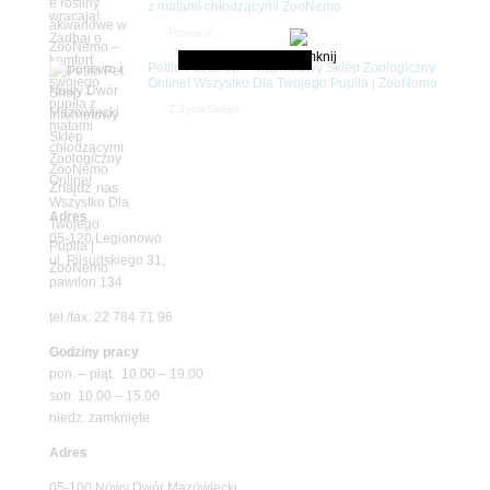
z matami chłodzącymi ZooNemo
Promocje
Petito Pet Shop – Internetowy Sklep Zoologiczny
Online! Wszystko Dla Twojego Pupila | ZooNemo
Z Życia Sklepu
Znajdź nas
Adres
05-120 Legionowo
ul. Piłsudskiego 31,
pawilon 134
tel./fax. 22 784 71 96
Godziny pracy
pon. – piąt. 10.00 – 19.00
sob. 10.00 – 15.00
niedz. zamknięte
Adres
05-100 Nowy Dwór Mazowiecki