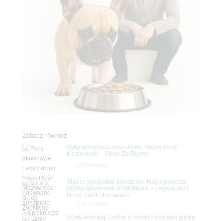
Zobacz również
Ryby akwariowe Legionowo i Nowy Dwór
Mazowiecki – Sklep ZooNemo
Z Życia Sklepu
Stwórz podwodne arcydzieło: Najpiękniejsze
rośliny akwariowe w ZooNemo – Legionowo i
Nowy Dwór Mazowiecki
Z Życia Sklepu
Upały wracają! Zadbaj o komfort swojego pupila