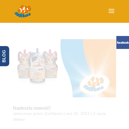
BLOG
Nadeszła nowość!
utworzone przez
ZooNemo
|
wrz 26, 2023
|
Z życia
sklepu