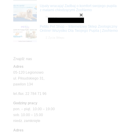
Upały wracają! Zadbaj o komfort swojego pupila
z matami chłodzącymi ZooNemo
Promocje
Petito Pet Shop – Internetowy Sklep Zoologiczny
Online! Wszystko Dla Twojego Pupila | ZooNemo
Z Życia Sklepu
Znajdź nas
Adres
05-120 Legionowo
ul. Piłsudskiego 31,
pawilon 134
tel./fax. 22 784 71 96
Godziny pracy
pon. – piąt. 10.00 – 19.00
sob. 10.00 – 15.00
niedz. zamknięte
Adres