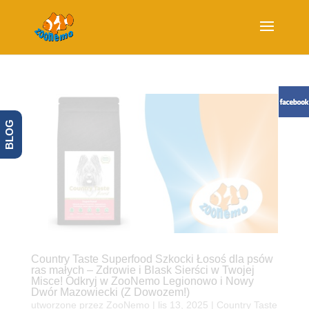
BLOG
Country Taste Superfood Szkocki Łosoś dla psów
ras małych – Zdrowie i Blask Sierści w Twojej
Misce! Odkryj w ZooNemo Legionowo i Nowy
Dwór Mazowiecki (Z Dowozem!)
utworzone przez
ZooNemo
|
lis 13, 2025
|
Country Taste