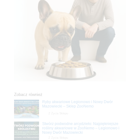
Zobacz również
Ryby akwariowe Legionowo i Nowy Dwór
Mazowiecki – Sklep ZooNemo
Z Życia Sklepu
Stwórz podwodne arcydzieło: Najpiękniejsze
rośliny akwariowe w ZooNemo – Legionowo i
Nowy Dwór Mazowiecki
Z Życia Sklepu