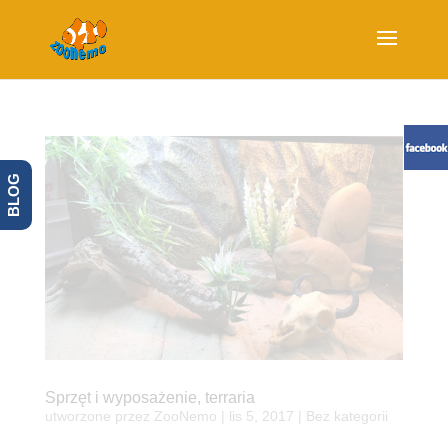
BLOG
Sprzęt i wyposażenie, terraria
utworzone przez
ZooNemo
|
lis 5, 2017
| Bez kategorii