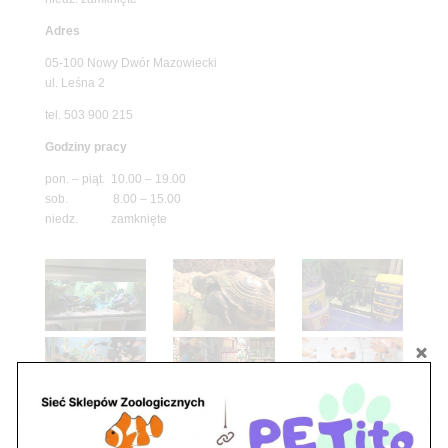
Adres
05-100 Nowy Dwór Mazowiecki
ul. Leśna 2
tel. 503 900 215
Godziny pracy
pon. – piąt. 10.00 – 19.00
sob. 8.00 – 15.00
niedz. zamknięte