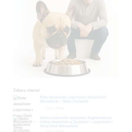
Zobacz również
Ryby akwariowe Legionowo i Nowy Dwór
Mazowiecki – Sklep ZooNemo
Z Życia Sklepu
Stwórz podwodne arcydzieło: Najpiękniejsze
rośliny akwariowe w ZooNemo – Legionowo i
Nowy Dwór Mazowiecki
Z Życia Sklepu