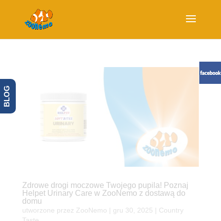
BLOG
Zdrowe drogi moczowe Twojego pupila! Poznaj
Helpet Urinary Care w ZooNemo z dostawą do
domu
utworzone przez
ZooNemo
|
gru 30, 2025
|
Country
Taste