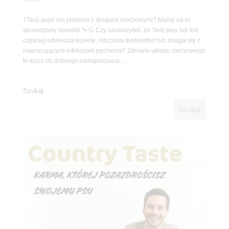
7Twój pupil ma problem z drogami moczowymi? Mamy na to
sprawdzony sposób! 🐾💦 Czy zauważyłeś, że Twój pies lub kot
częściej odwiedza kuwetę, odczuwa dyskomfort lub zmaga się z
nawracającymi infekcjami pęcherza? Zdrowie układu moczowego
to klucz do dobrego samopoczucia...
Szukaj