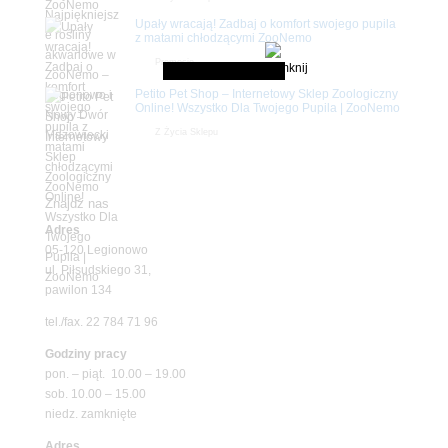
Upały wracają! Zadbaj o komfort swojego pupila
z matami chłodzącymi ZooNemo
Promocje
Petito Pet Shop – Internetowy Sklep Zoologiczny
Online! Wszystko Dla Twojego Pupila | ZooNemo
Z Życia Sklepu
Znajdź nas
Adres
05-120 Legionowo
ul. Piłsudskiego 31,
pawilon 134
tel./fax. 22 784 71 96
Godziny pracy
pon. – piąt. 10.00 – 19.00
sob. 10.00 – 15.00
niedz. zamknięte
Adres