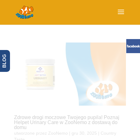
BLOG
Zdrowe drogi moczowe Twojego pupila! Poznaj
Helpet Urinary Care w ZooNemo z dostawą do
domu
utworzone przez
ZooNemo
|
gru 30, 2025
|
Country
Taste