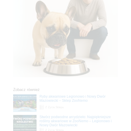
Zobacz również
Ryby akwariowe Legionowo i Nowy Dwór
Mazowiecki – Sklep ZooNemo
Z Życia Sklepu
Stwórz podwodne arcydzieło: Najpiękniejsze
rośliny akwariowe w ZooNemo – Legionowo i
Nowy Dwór Mazowiecki
Z Życia Sklepu