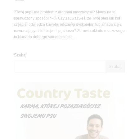
7Twój pupil ma problem z drogami moczowymi? Mamy na to
sprawdzony sposób! 🐾💦 Czy zauważyłeś, że Twój pies lub kot
częściej odwiedza kuwetę, odczuwa dyskomfort lub zmaga się z
nawracającymi infekcjami pęcherza? Zdrowie układu moczowego
to klucz do dobrego samopoczucia...
Szukaj