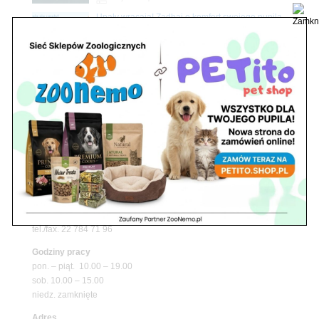
Upały wracają! Zadbaj o komfort swojego pupila
z matami chłodzącymi ZooNemo
Promocje
Petito Pet Shop – Internetowy Sklep Zoologiczny
Online! Wszystko Dla Twojego Pupila | ZooNemo
Z Życia Sklepu
Znajdź nas
Adres
05-120 Legionowo
ul. Piłsudskiego 31,
pawilon 134
tel./fax. 22 784 71 96
Godziny pracy
pon. – piąt. 10.00 – 19.00
sob. 10.00 – 15.00
niedz. zamknięte
Adres