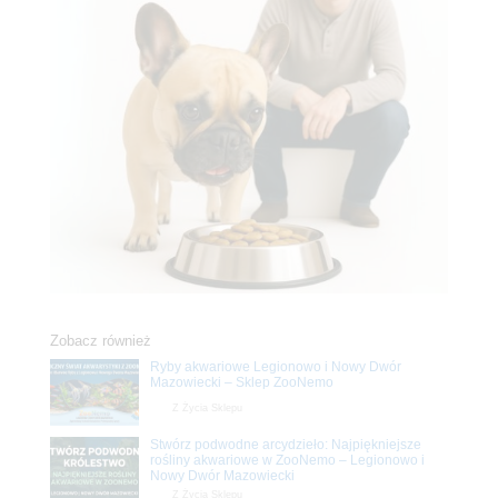
Zobacz również
Ryby akwariowe Legionowo i Nowy Dwór
Mazowiecki – Sklep ZooNemo
Z Życia Sklepu
Stwórz podwodne arcydzieło: Najpiękniejsze
rośliny akwariowe w ZooNemo – Legionowo i
Nowy Dwór Mazowiecki
Z Życia Sklepu