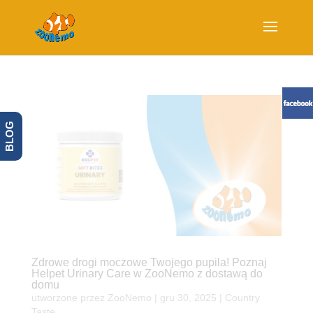
BLOG
Zdrowe drogi moczowe Twojego pupila! Poznaj
Helpet Urinary Care w ZooNemo z dostawą do
domu
utworzone przez
ZooNemo
|
gru 30, 2025
|
Country
Taste