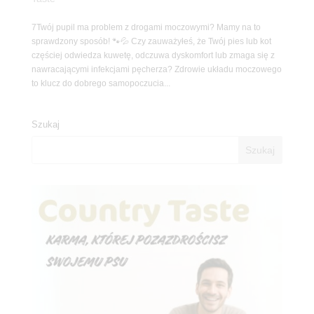
7Twój pupil ma problem z drogami moczowymi? Mamy na to
sprawdzony sposób! 🐾💦 Czy zauważyłeś, że Twój pies lub kot
częściej odwiedza kuwetę, odczuwa dyskomfort lub zmaga się z
nawracającymi infekcjami pęcherza? Zdrowie układu moczowego
to klucz do dobrego samopoczucia...
Szukaj