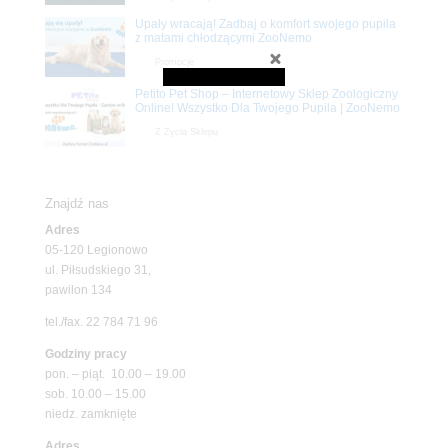
Upały wracają! Zadbaj o komfort swojego pupila
z matami chłodzącymi ZooNemo
Promocje
Petito Pet Shop – Internetowy Sklep Zoologiczny
Online! Wszystko Dla Twojego Pupila | ZooNemo
Z Życia Sklepu
Znajdź nas
Adres
05-120 Legionowo
ul. Piłsudskiego 31,
pawilon 134
tel./fax. 22 784 71 96
Godziny pracy
pon. – piąt. 10.00 – 19.00
sob. 10.00 – 15.00
niedz. zamknięte
Adres