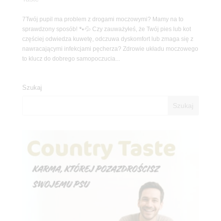
7Twój pupil ma problem z drogami moczowymi? Mamy na to
sprawdzony sposób! 🐾💦 Czy zauważyłeś, że Twój pies lub kot
częściej odwiedza kuwetę, odczuwa dyskomfort lub zmaga się z
nawracającymi infekcjami pęcherza? Zdrowie układu moczowego
to klucz do dobrego samopoczucia...
Szukaj