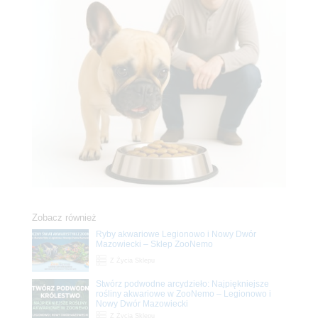
Zobacz również
Ryby akwariowe Legionowo i Nowy Dwór
Mazowiecki – Sklep ZooNemo
Z Życia Sklepu
Stwórz podwodne arcydzieło: Najpiękniejsze
rośliny akwariowe w ZooNemo – Legionowo i
Nowy Dwór Mazowiecki
Z Życia Sklepu