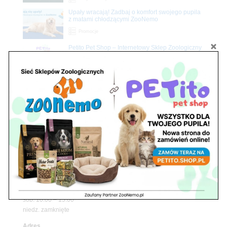
Upały wracają! Zadbaj o komfort swojego pupila
z matami chłodzącymi ZooNemo
Promocje
Petito Pet Shop – Internetowy Sklep Zoologiczny
Online! Wszystko Dla Twojego Pupila | ZooNemo
Z Życia Sklepu
Znajdź nas
Adres
05-120 Legionowo
ul. Piłsudskiego 31,
pawilon 134
tel./fax. 22 784 71 96
Godziny pracy
pon. – piąt. 10.00 – 19.00
sob. 10.00 – 15.00
niedz. zamknięte
Adres