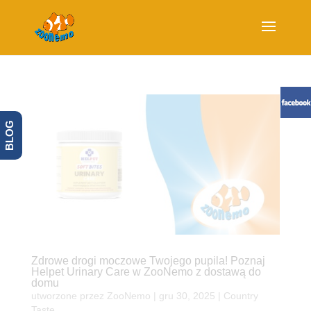
BLOG
Zdrowe drogi moczowe Twojego pupila! Poznaj
Helpet Urinary Care w ZooNemo z dostawą do
domu
utworzone przez
ZooNemo
|
gru 30, 2025
|
Country
Taste