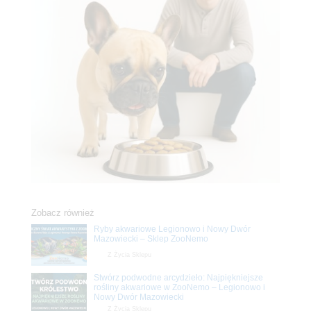
Zobacz również
Ryby akwariowe Legionowo i Nowy Dwór
Mazowiecki – Sklep ZooNemo
Z Życia Sklepu
Stwórz podwodne arcydzieło: Najpiękniejsze
rośliny akwariowe w ZooNemo – Legionowo i
Nowy Dwór Mazowiecki
Z Życia Sklepu