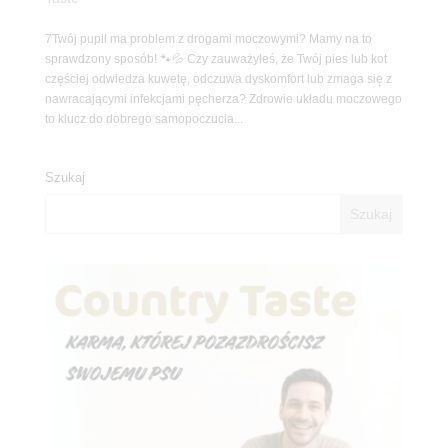
7Twój pupil ma problem z drogami moczowymi? Mamy na to
sprawdzony sposób! 🐾💦 Czy zauważyłeś, że Twój pies lub kot
częściej odwiedza kuwetę, odczuwa dyskomfort lub zmaga się z
nawracającymi infekcjami pęcherza? Zdrowie układu moczowego
to klucz do dobrego samopoczucia...
Szukaj