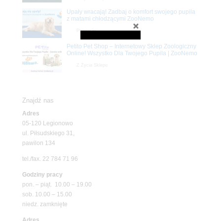
Upały wracają! Zadbaj o komfort swojego pupila
z matami chłodzącymi ZooNemo
Promocje
Petito Pet Shop – Internetowy Sklep Zoologiczny
Online! Wszystko Dla Twojego Pupila | ZooNemo
Z Życia Sklepu
Znajdź nas
Adres
05-120 Legionowo
ul. Piłsudskiego 31,
pawilon 134
tel./fax. 22 784 71 96
Godziny pracy
pon. – piąt. 10.00 – 19.00
sob. 10.00 – 15.00
niedz. zamknięte
Adres