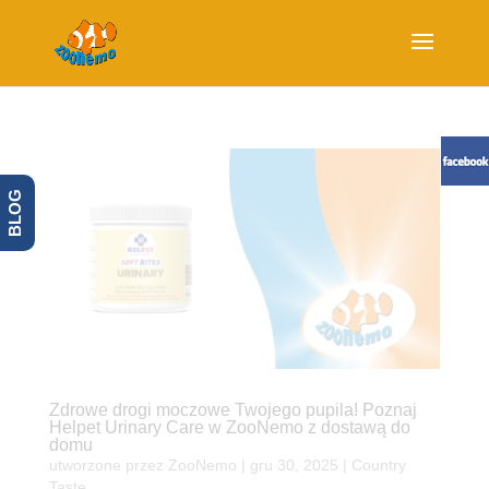
BLOG
Zdrowe drogi moczowe Twojego pupila! Poznaj
Helpet Urinary Care w ZooNemo z dostawą do
domu
utworzone przez
ZooNemo
|
gru 30, 2025
|
Country
Taste