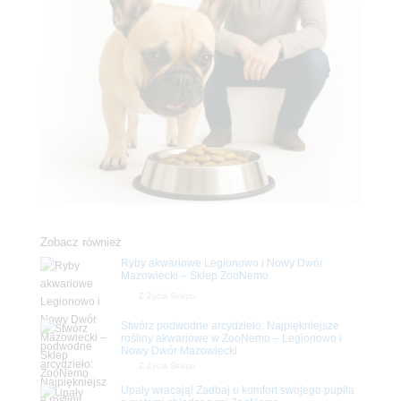
Zobacz również
Ryby akwariowe Legionowo i Nowy Dwór
Mazowiecki – Sklep ZooNemo
Z Życia Sklepu
Stwórz podwodne arcydzieło: Najpiękniejsze
rośliny akwariowe w ZooNemo – Legionowo i
Nowy Dwór Mazowiecki
Z Życia Sklepu
Upały wracają! Zadbaj o komfort swojego pupila