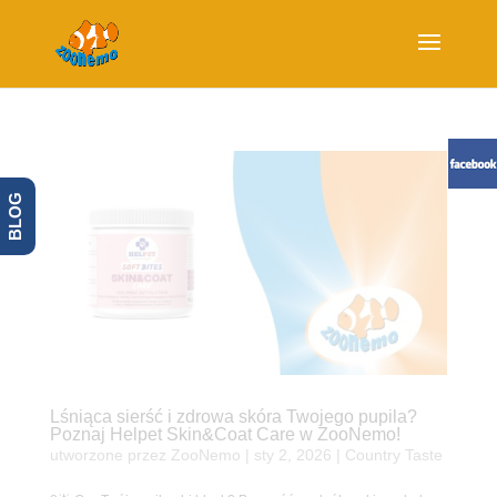
BLOG
Lśniąca sierść i zdrowa skóra Twojego pupila?
Poznaj Helpet Skin&Coat Care w ZooNemo!
utworzone przez
ZooNemo
|
sty 2, 2026
|
Country Taste