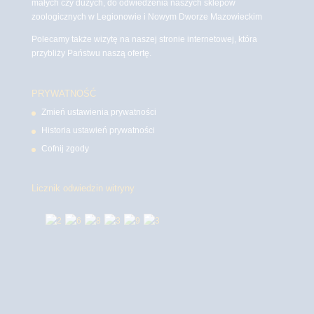
małych czy dużych, do odwiedzenia naszych sklepów
zoologicznych w Legionowie i Nowym Dworze Mazowieckim
Polecamy także wizytę na naszej stronie internetowej, która
przybliży Państwu naszą ofertę.
PRYWATNOŚĆ
Zmień ustawienia prywatności
Historia ustawień prywatności
Cofnij zgody
Licznik odwiedzin witryny