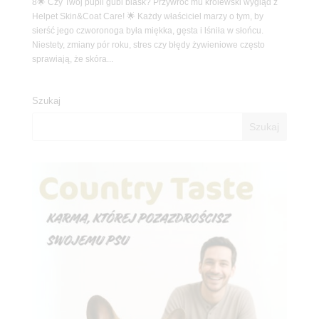
8🌟 Czy Twój pupil gubi blask? Przywróć mu królewski wygląd z
Helpet Skin&Coat Care! 🌟 Każdy właściciel marzy o tym, by
sierść jego czworonoga była miękka, gęsta i lśniła w słońcu.
Niestety, zmiany pór roku, stres czy błędy żywieniowe często
sprawiają, że skóra...
Szukaj