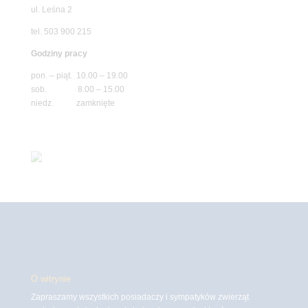
ul. Leśna 2
tel. 503 900 215
Godziny pracy
pon. – piąt. 10.00 – 19.00
sob. 8.00 – 15.00
niedz. zamknięte
O witrynie
Zapraszamy wszystkich posiadaczy i sympatyków zwierząt