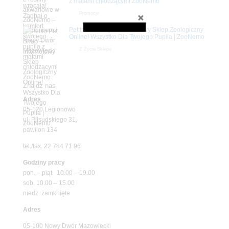
z matami chłodzącymi ZooNemo
Promocje
Petito Pet Shop – Internetowy Sklep Zoologiczny
Online! Wszystko Dla Twojego Pupila | ZooNemo
Z Życia Sklepu
Znajdź nas
Adres
05-120 Legionowo
ul. Piłsudskiego 31,
pawilon 134
tel./fax. 22 784 71 96
Godziny pracy
pon. – piąt. 10.00 – 19.00
sob. 10.00 – 15.00
niedz. zamknięte
Adres
05-100 Nowy Dwór Mazowiecki