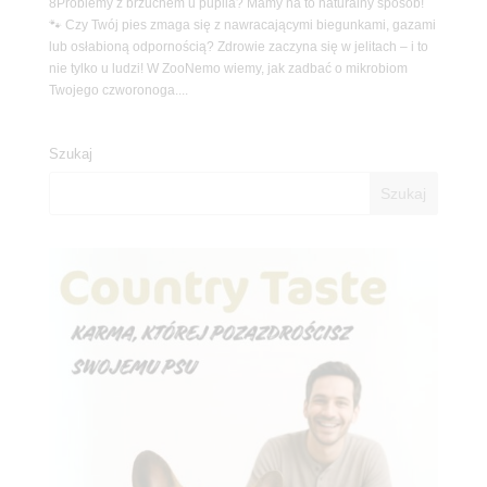
8Problemy z brzuchem u pupila? Mamy na to naturalny sposób!
🐾 Czy Twój pies zmaga się z nawracającymi biegunkami, gazami
lub osłabioną odpornością? Zdrowie zaczyna się w jelitach – i to
nie tylko u ludzi! W ZooNemo wiemy, jak zadbać o mikrobiom
Twojego czworonoga....
Szukaj