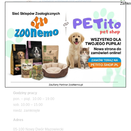
z matami chłodzącymi ZooNemo
Promocje
Petito Pet Shop – Internetowy Sklep Zoologiczny
Online! Wszystko Dla Twojego Pupila | ZooNemo
Z Życia Sklepu
Znajdź nas
Adres
05-120 Legionowo
ul. Piłsudskiego 31,
pawilon 134
tel./fax. 22 784 71 96
Godziny pracy
pon. – piąt. 10.00 – 19.00
sob. 10.00 – 15.00
niedz. zamknięte
Adres
05-100 Nowy Dwór Mazowiecki