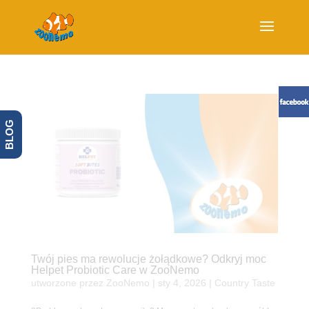
BLOG
Twój pies ma rewolucje żołądkowe? Odkryj moc
Helpet Probiotic Care w ZooNemo
utworzone przez
ZooNemo
|
sty 4, 2026
|
Country Taste