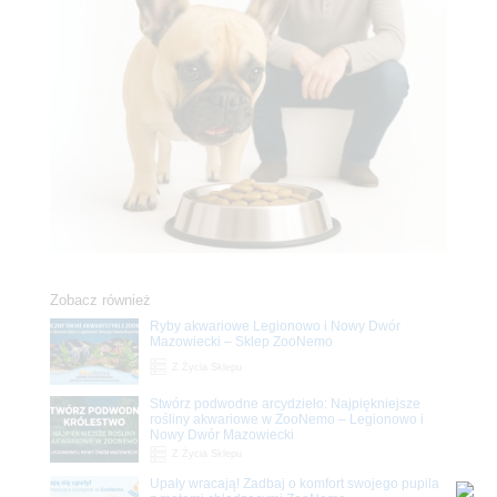
Zobacz również
Ryby akwariowe Legionowo i Nowy Dwór
Mazowiecki – Sklep ZooNemo
Z Życia Sklepu
Stwórz podwodne arcydzieło: Najpiękniejsze
rośliny akwariowe w ZooNemo – Legionowo i
Nowy Dwór Mazowiecki
Z Życia Sklepu
Upały wracają! Zadbaj o komfort swojego pupila