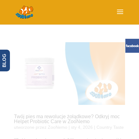
BLOG
Twój pies ma rewolucje żołądkowe? Odkryj moc
Helpet Probiotic Care w ZooNemo
utworzone przez
ZooNemo
|
sty 4, 2026
|
Country Taste