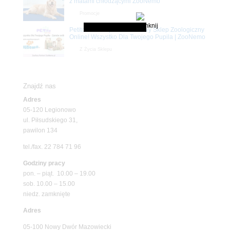
z matami chłodzącymi ZooNemo
Promocje
Petito Pet Shop – Internetowy Sklep Zoologiczny
Online! Wszystko Dla Twojego Pupila | ZooNemo
Z Życia Sklepu
Znajdź nas
Adres
05-120 Legionowo
ul. Piłsudskiego 31,
pawilon 134
tel./fax. 22 784 71 96
Godziny pracy
pon. – piąt. 10.00 – 19.00
sob. 10.00 – 15.00
niedz. zamknięte
Adres
05-100 Nowy Dwór Mazowiecki