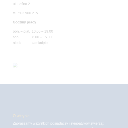
ul. Leśna 2
tel. 503 900 215
Godziny pracy
pon. – piąt. 10.00 – 19.00
sob. 8.00 – 15.00
niedz. zamknięte
O witrynie
Zapraszamy wszystkich posiadaczy i sympatyków zwierząt