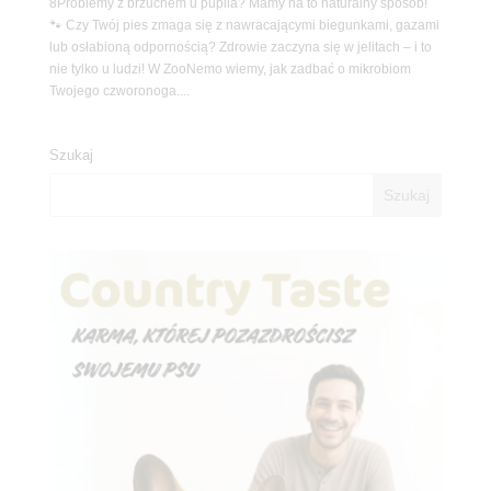
8Problemy z brzuchem u pupila? Mamy na to naturalny sposób!
🐾 Czy Twój pies zmaga się z nawracającymi biegunkami, gazami
lub osłabioną odpornością? Zdrowie zaczyna się w jelitach – i to
nie tylko u ludzi! W ZooNemo wiemy, jak zadbać o mikrobiom
Twojego czworonoga....
Szukaj