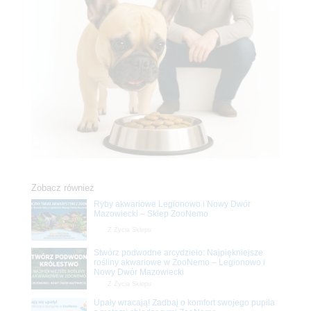
Zobacz również
Ryby akwariowe Legionowo i Nowy Dwór
Mazowiecki – Sklep ZooNemo
Z Życia Sklepu
Stwórz podwodne arcydzieło: Najpiękniejsze
rośliny akwariowe w ZooNemo – Legionowo i
Nowy Dwór Mazowiecki
Z Życia Sklepu
Upały wracają! Zadbaj o komfort swojego pupila