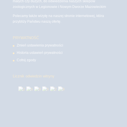
małych czy dużych, do odwiedzenia naszych sklepów
zoologicznych w Legionowie i Nowym Dworze Mazowieckim
Polecamy także wizytę na naszej stronie internetowej, która
przybliży Państwu naszą ofertę.
PRYWATNOŚĆ
Zmień ustawienia prywatności
Historia ustawień prywatności
Cofnij zgody
Licznik odwiedzin witryny