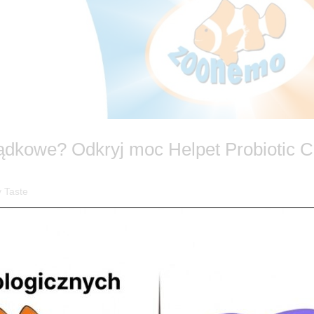
łądkowe? Odkryj moc Helpet Probiotic 
 Taste
ralny sposób! 🐾 Czy Twój pies zmaga się z nawracającymi biegunkam
a się w jelitach – i to nie tylko u ludzi! W ZooNemo wiemy, jak zadbać