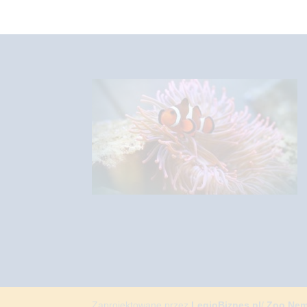
Zaprojektowane przez
LegioBiznes.pl
/
Zoo Ne