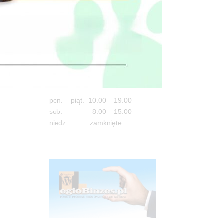
Adres
05-100 Nowy Dwór Mazowiecki
ul. Leśna 2
tel. 503 900 215
Godziny pracy
pon. – piąt. 10.00 – 19.00
sob. 8.00 – 15.00
niedz. zamknięte