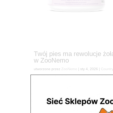
Twój pies ma rewolucje żo
w ZooNemo
utworzone przez
ZooNemo
|
sty 4, 2026
|
Country
8Problemy z brzuchem u pupila? Mamy na to natu
gazami lub osłabioną odpornością? Zdrowie zaczyn
mikrobiom Twojego czworonoga....