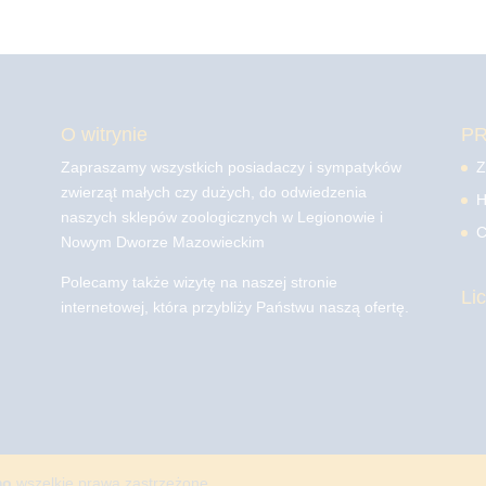
O witrynie
P
Zapraszamy wszystkich posiadaczy i sympatyków
Z
zwierząt małych czy dużych, do odwiedzenia
H
naszych sklepów zoologicznych w Legionowie i
C
Nowym Dworze Mazowieckim
Polecamy także wizytę na naszej stronie
Li
internetowej, która przybliży Państwu naszą ofertę.
mo
wszelkie prawa zastrzeżone