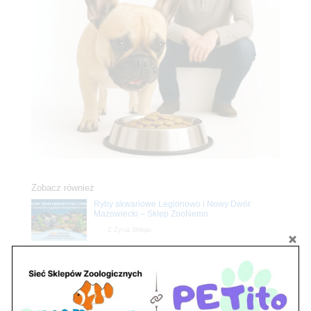
Zobacz również
Ryby akwariowe Legionowo i Nowy Dwór
Mazowiecki – Sklep ZooNemo
Z Życia Sklepu
Stwórz podwodne arcydzieło: Najpiękniejsze
rośliny akwariowe w ZooNemo – Legionowo i
Nowy Dwór Mazowiecki
Z Życia Sklepu
Upały wracają! Zadbaj o komfort swojego pupila