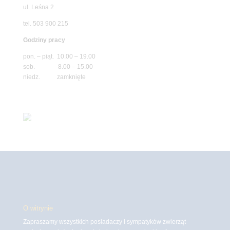
ul. Leśna 2
tel. 503 900 215
Godziny pracy
pon. – piąt. 10.00 – 19.00
sob. 8.00 – 15.00
niedz. zamknięte
O witrynie
Zapraszamy wszystkich posiadaczy i sympatyków zwierząt