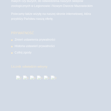
małych czy dużych, do odwiedzenia naszych sklepów
zoologicznych w Legionowie i Nowym Dworze Mazowieckim
Polecamy także wizytę na naszej stronie internetowej, która
przybliży Państwu naszą ofertę.
PRYWATNOŚĆ
Zmień ustawienia prywatności
Historia ustawień prywatności
Cofnij zgody
Licznik odwiedzin witryny