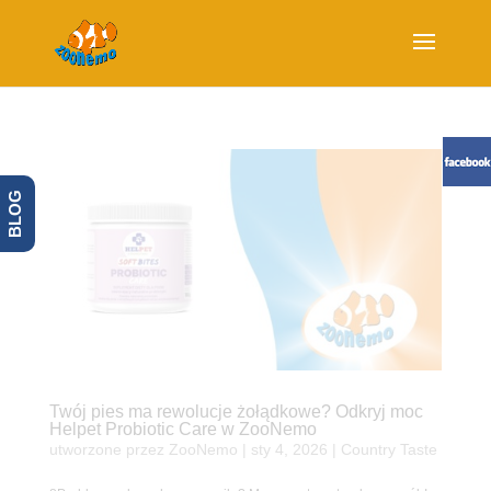
BLOG
Twój pies ma rewolucje żołądkowe? Odkryj moc
Helpet Probiotic Care w ZooNemo
utworzone przez
ZooNemo
|
sty 4, 2026
|
Country Taste