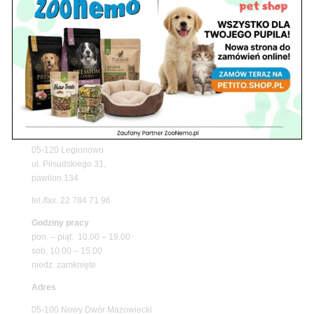
z matami chłodzącymi ZooNemo
Promocje
Petito Pet Shop – Internetowy Sklep Zoologiczny
Online! Wszystko Dla Twojego Pupila | ZooNemo
Z Życia Sklepu
Znajdź nas
Adres
05-120 Legionowo
ul. Piłsudskiego 31,
pawilon 134
tel./fax. 22 784 71 96
Godziny pracy
pon. – piąt. 10.00 – 19.00
sob. 10.00 – 15.00
niedz. zamknięte
Adres
05-100 Nowy Dwór Mazowiecki