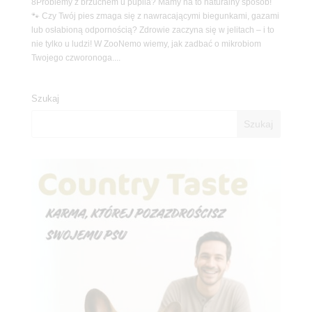
8Problemy z brzuchem u pupila? Mamy na to naturalny sposób!
🐾 Czy Twój pies zmaga się z nawracającymi biegunkami, gazami
lub osłabioną odpornością? Zdrowie zaczyna się w jelitach – i to
nie tylko u ludzi! W ZooNemo wiemy, jak zadbać o mikrobiom
Twojego czworonoga....
Szukaj