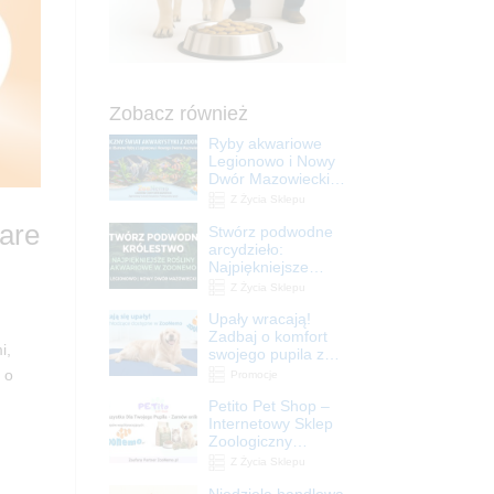
Zobacz również
Ryby akwariowe
Legionowo i Nowy
Dwór Mazowiecki –
Sklep ZooNemo
Z Życia Sklepu
Care
Stwórz podwodne
arcydzieło:
Najpiękniejsze
rośliny akwariowe
Z Życia Sklepu
w ZooNemo –
Upały wracają!
Legionowo i Nowy
Zadbaj o komfort
Dwór Mazowiecki
i,
swojego pupila z
matami
 o
Promocje
chłodzącymi
Petito Pet Shop –
ZooNemo
Internetowy Sklep
Zoologiczny
Online! Wszystko
Z Życia Sklepu
Dla Twojego Pupila
Niedziela handlowa