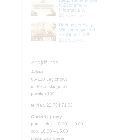
| ZooNemo
w Zoonemo –
Informacja o
godzinach otwarcia
Z Życia Sklepu
Radosnych Świąt
Wielkanocnych od
ZooNemo! 🐰🐣
Z Życia Sklepu
Znajdź nas
Adres
05-120 Legionowo
ul. Piłsudskiego 31,
pawilon 134
tel./fax. 22 784 71 96
Godziny pracy
pon. – piąt. 10.00 – 19.00
sob. 10.00 – 15.00
niedz. zamknięte