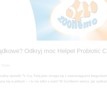
łądkowe? Odkryj moc Helpet Probiotic 
 Taste
ralny sposób! 🐾 Czy Twój pies zmaga się z nawracającymi biegunkam
a się w jelitach – i to nie tylko u ludzi! W ZooNemo wiemy, jak zadbać