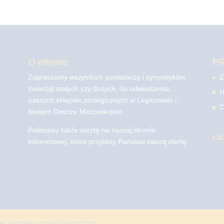
O witrynie
P
Zapraszamy wszystkich posiadaczy i sympatyków
Z
zwierząt małych czy dużych, do odwiedzenia
H
naszych sklepów zoologicznych w Legionowie i
C
Nowym Dworze Mazowieckim
Polecamy także wizytę na naszej stronie
Li
internetowej, która przybliży Państwu naszą ofertę.
mo
wszelkie prawa zastrzeżone