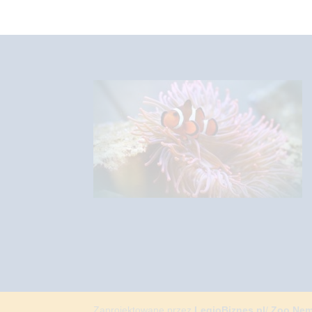
Zaprojektowane przez
LegioBiznes.pl
/
Zoo Ne