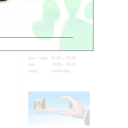
Adres
05-100 Nowy Dwór Mazowiecki
ul. Leśna 2
tel. 503 900 215
Godziny pracy
pon. – piąt. 10.00 – 19.00
sob. 8.00 – 15.00
niedz. zamknięte