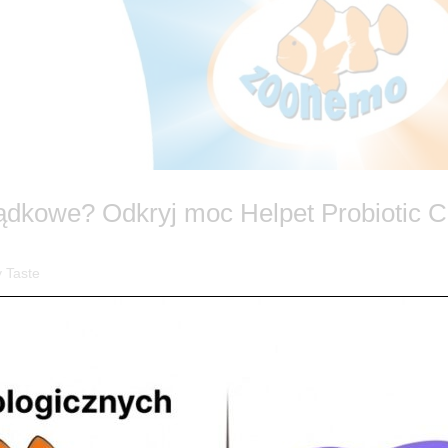
łądkowe? Odkryj moc Helpet Probiotic 
 Taste
ralny sposób! 🐾 Czy Twój pies zmaga się z nawracającymi biegunkam
a się w jelitach – i to nie tylko u ludzi! W ZooNemo wiemy, jak zadbać