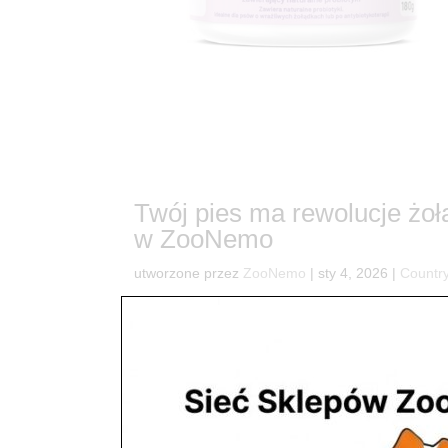
Twój pies ma rewolucje żo
w ZooNemo
utworzone przez
ZooNemo
|
sty 4, 2026
|
Country
8Problemy z brzuchem u pupila? Mamy na to natu
gazami lub osłabioną odpornością? Zdrowie zaczyn
mikrobiom Twojego czworonoga....