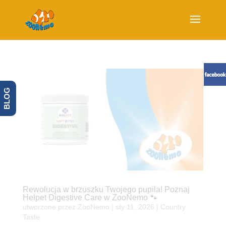
BLOG
Rewolucja w brzuszku Twojego pupila! Poznaj
Helpet Digestive Care w ZooNemo 🐾
utworzone przez
ZooNemo
|
sty 11, 2026
|
Country
Taste