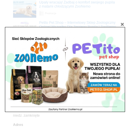
Upały wracają! Zadbaj o komfort swojego pupila
z matami chłodzącymi ZooNemo
Promocje
Petito Pet Shop – Internetowy Sklep Zoologiczny
Online! Wszystko Dla Twojego Pupila | ZooNemo
Z Życia Sklepu
Znajdź nas
Adres
05-120 Legionowo
ul. Piłsudskiego 31,
pawilon 134
tel./fax. 22 784 71 96
Godziny pracy
pon. – piąt. 10.00 – 19.00
sob. 10.00 – 15.00
niedz. zamknięte
Adres