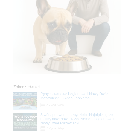
Zobacz również
Ryby akwariowe Legionowo i Nowy Dwór
Mazowiecki – Sklep ZooNemo
Z Życia Sklepu
Stwórz podwodne arcydzieło: Najpiękniejsze
rośliny akwariowe w ZooNemo – Legionowo i
Nowy Dwór Mazowiecki
Z Życia Sklepu