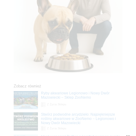
Zobacz również
Ryby akwariowe Legionowo i Nowy Dwór
Mazowiecki – Sklep ZooNemo
Z Życia Sklepu
Stwórz podwodne arcydzieło: Najpiękniejsze
rośliny akwariowe w ZooNemo – Legionowo i
Nowy Dwór Mazowiecki
Z Życia Sklepu