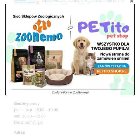
Upały wracają! Zadbaj o komfort swojego pupila
z matami chłodzącymi ZooNemo
Promocje
Petito Pet Shop – Internetowy Sklep Zoologiczny
Online! Wszystko Dla Twojego Pupila | ZooNemo
Z Życia Sklepu
Znajdź nas
Adres
05-120 Legionowo
ul. Piłsudskiego 31,
pawilon 134
tel./fax. 22 784 71 96
Godziny pracy
pon. – piąt. 10.00 – 19.00
sob. 10.00 – 15.00
niedz. zamknięte
Adres