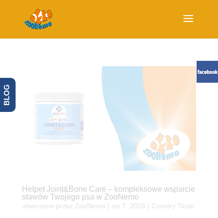
BLOG
Helpet Joint&Bone Care – kompleksowe wsparcie
stawów Twojego psa w ZooNemo
utworzone przez
ZooNemo
|
sty 7, 2026
|
Country Taste