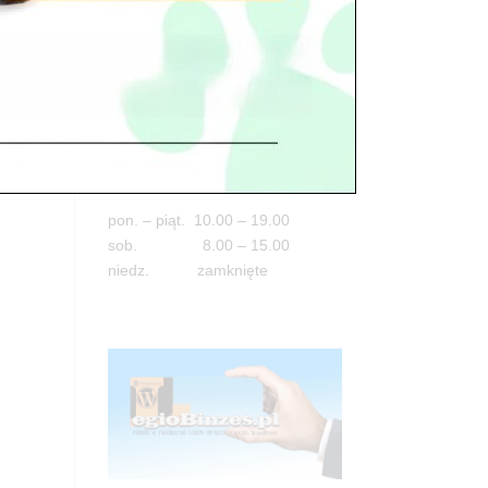
Adres
05-100 Nowy Dwór Mazowiecki
ul. Leśna 2
tel. 503 900 215
Godziny pracy
pon. – piąt. 10.00 – 19.00
sob. 8.00 – 15.00
niedz. zamknięte