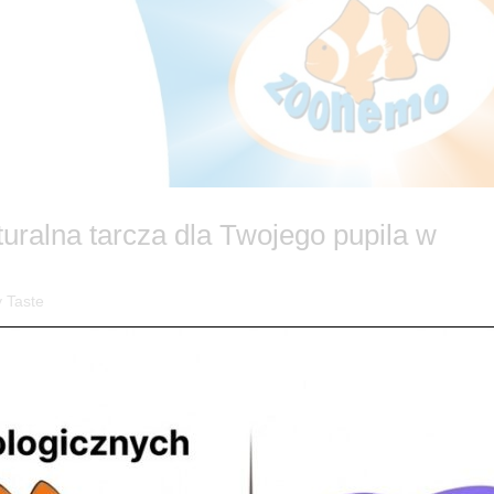
uralna tarcza dla Twojego pupila w
 Taste
uralnie! 🐾🛡️ Czy wiesz, że silna odporność to fundament długiego i
zekać na pierwsze objawy osłabienia, postaw na profilaktykę prosto z