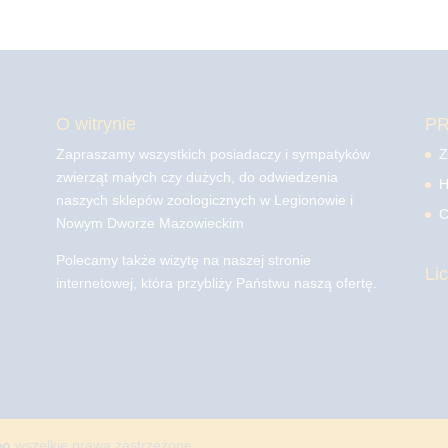
O witrynie
P
Zapraszamy wszystkich posiadaczy i sympatyków
Z
zwierząt małych czy dużych, do odwiedzenia
H
naszych sklepów zoologicznych w Legionowie i
C
Nowym Dworze Mazowieckim
Polecamy także wizytę na naszej stronie
Li
internetowej, która przybliży Państwu naszą ofertę.
mo
wszelkie prawa zastrzeżone