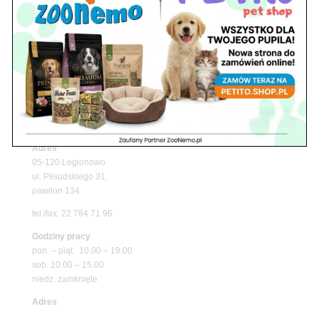
Upały wracają! Zadbaj o komfort swojego pupila
z matami chłodzącymi ZooNemo
Promocje
Petito Pet Shop – Internetowy Sklep Zoologiczny
Online! Wszystko Dla Twojego Pupila | ZooNemo
Z Życia Sklepu
Znajdź nas
Adres
05-120 Legionowo
ul. Piłsudskiego 31,
pawilon 134
tel./fax. 22 784 71 96
Godziny pracy
pon. – piąt. 10.00 – 19.00
sob. 10.00 – 15.00
niedz. zamknięte
Adres