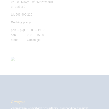
05-100 Nowy Dwór Mazowiecki
ul. Leśna 2
tel. 503 900 215
Godziny pracy
pon. – piąt. 10.00 – 19.00
sob. 8.00 – 15.00
niedz. zamknięte
O witrynie
Zapraszamy wszystkich posiadaczy i sympatyków zwierząt