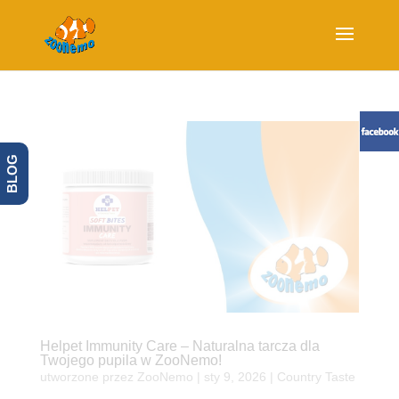
BLOG
Helpet Immunity Care – Naturalna tarcza dla
Twojego pupila w ZooNemo!
utworzone przez
ZooNemo
|
sty 9, 2026
|
Country Taste