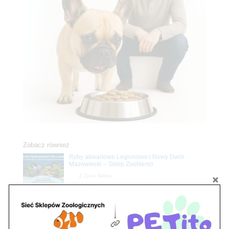
Zobacz również
Ryby akwariowe Legionowo i Nowy Dwór
Mazowiecki – Sklep ZooNemo
Z Życia Sklepu
Stwórz podwodne arcydzieło: Najpiękniejsze
rośliny akwariowe w ZooNemo – Legionowo i
Nowy Dwór Mazowiecki
Z Życia Sklepu