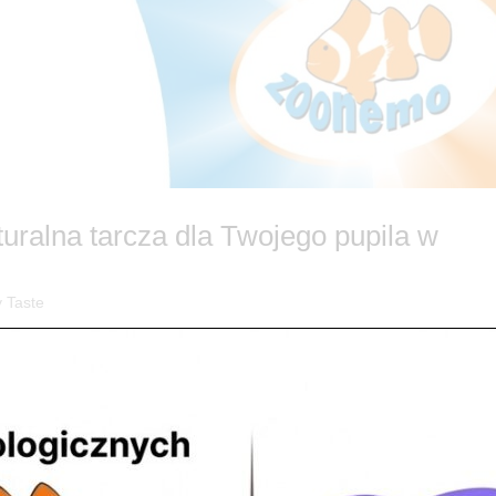
uralna tarcza dla Twojego pupila w
 Taste
uralnie! 🐾🛡️ Czy wiesz, że silna odporność to fundament długiego i
zekać na pierwsze objawy osłabienia, postaw na profilaktykę prosto z