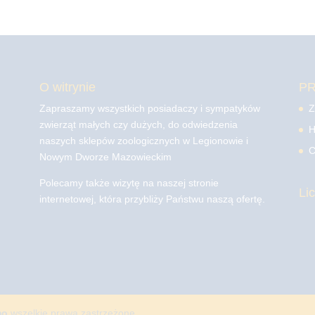
O witrynie
P
Zapraszamy wszystkich posiadaczy i sympatyków
Z
zwierząt małych czy dużych, do odwiedzenia
H
naszych sklepów zoologicznych w Legionowie i
C
Nowym Dworze Mazowieckim
Polecamy także wizytę na naszej stronie
Li
internetowej, która przybliży Państwu naszą ofertę.
mo
wszelkie prawa zastrzeżone