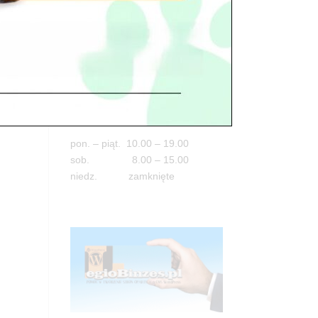
Adres
05-100 Nowy Dwór Mazowiecki
ul. Leśna 2
tel. 503 900 215
Godziny pracy
pon. – piąt. 10.00 – 19.00
sob. 8.00 – 15.00
niedz. zamknięte