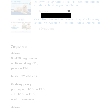
Upały wracają! Zadbaj o komfort swojego pupila
z matami chłodzącymi ZooNemo
Promocje
Petito Pet Shop – Internetowy Sklep Zoologiczny
Online! Wszystko Dla Twojego Pupila | ZooNemo
Z Życia Sklepu
Znajdź nas
Adres
05-120 Legionowo
ul. Piłsudskiego 31,
pawilon 134
tel./fax. 22 784 71 96
Godziny pracy
pon. – piąt. 10.00 – 19.00
sob. 10.00 – 15.00
niedz. zamknięte
Adres