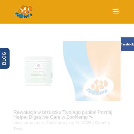
BLOG
Rewolucja w brzuszku Twojego pupila! Poznaj
Helpet Digestive Care w ZooNemo 🐾
utworzone przez
ZooNemo
|
sty 11, 2026
|
Country
Taste