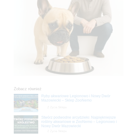
Zobacz również
Ryby akwariowe Legionowo i Nowy Dwór
Mazowiecki – Sklep ZooNemo
Z Życia Sklepu
Stwórz podwodne arcydzieło: Najpiękniejsze
rośliny akwariowe w ZooNemo – Legionowo i
Nowy Dwór Mazowiecki
Z Życia Sklepu