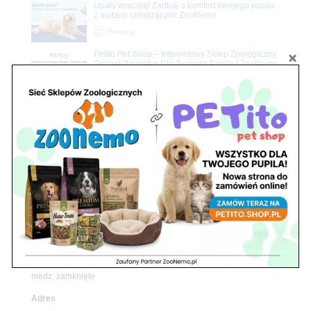
Upały wracają! Zadbaj o komfort swojego pupila
z matami chłodzącymi ZooNemo
Promocje
Petito Pet Shop – Internetowy Sklep Zoologiczny
Online! Wszystko Dla Twojego Pupila | ZooNemo
Z Życia Sklepu
Znajdź nas
Adres
05-120 Legionowo
ul. Piłsudskiego 31,
pawilon 134
tel./fax. 22 784 71 96
Godziny pracy
pon. – piąt. 10.00 – 19.00
sob. 10.00 – 15.00
niedz. zamknięte
Adres