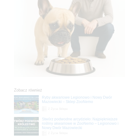
Zobacz również
Ryby akwariowe Legionowo i Nowy Dwór
Mazowiecki – Sklep ZooNemo
Z Życia Sklepu
Stwórz podwodne arcydzieło: Najpiękniejsze
rośliny akwariowe w ZooNemo – Legionowo i
Nowy Dwór Mazowiecki
Z Życia Sklepu