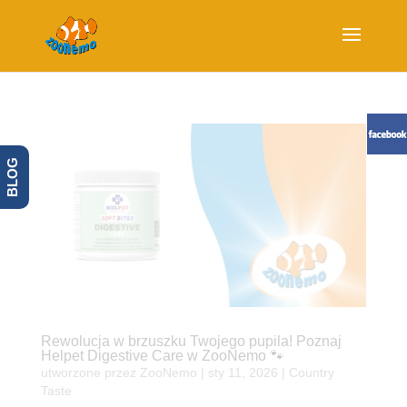
BLOG
Rewolucja w brzuszku Twojego pupila! Poznaj
Helpet Digestive Care w ZooNemo 🐾
utworzone przez
ZooNemo
|
sty 11, 2026
|
Country
Taste