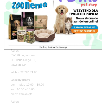
Upały wracają! Zadbaj o komfort swojego pupila
z matami chłodzącymi ZooNemo
Promocje
Petito Pet Shop – Internetowy Sklep Zoologiczny
Online! Wszystko Dla Twojego Pupila | ZooNemo
Z Życia Sklepu
Znajdź nas
Adres
05-120 Legionowo
ul. Piłsudskiego 31,
pawilon 134
tel./fax. 22 784 71 96
Godziny pracy
pon. – piąt. 10.00 – 19.00
sob. 10.00 – 15.00
niedz. zamknięte
Adres