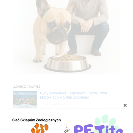
Zobacz również
Ryby akwariowe Legionowo i Nowy Dwór
Mazowiecki – Sklep ZooNemo
Z Życia Sklepu
Stwórz podwodne arcydzieło: Najpiękniejsze
rośliny akwariowe w ZooNemo – Legionowo i
Nowy Dwór Mazowiecki
Z Życia Sklepu