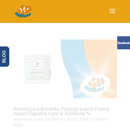
BLOG
Rewolucja w brzuszku Twojego pupila! Poznaj
Helpet Digestive Care w ZooNemo 🐾
utworzone przez
ZooNemo
|
sty 11, 2026
|
Country
Taste