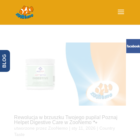
BLOG
Rewolucja w brzuszku Twojego pupila! Poznaj
Helpet Digestive Care w ZooNemo 🐾
utworzone przez
ZooNemo
|
sty 11, 2026
|
Country
Taste