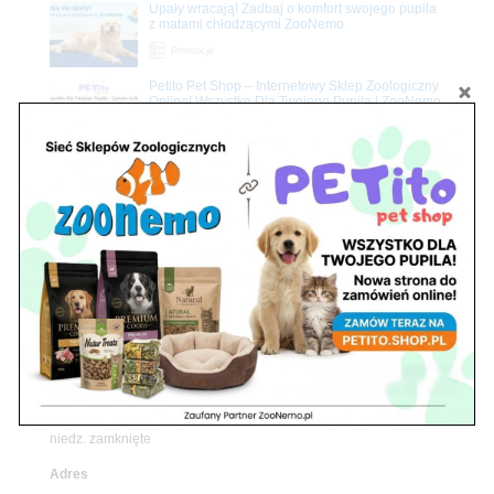
Upały wracają! Zadbaj o komfort swojego pupila
z matami chłodzącymi ZooNemo
Promocje
Petito Pet Shop – Internetowy Sklep Zoologiczny
Online! Wszystko Dla Twojego Pupila | ZooNemo
Z Życia Sklepu
Znajdź nas
Adres
05-120 Legionowo
ul. Piłsudskiego 31,
pawilon 134
tel./fax. 22 784 71 96
Godziny pracy
pon. – piąt. 10.00 – 19.00
sob. 10.00 – 15.00
niedz. zamknięte
Adres