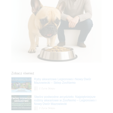
Zobacz również
Ryby akwariowe Legionowo i Nowy Dwór
Mazowiecki – Sklep ZooNemo
Z Życia Sklepu
Stwórz podwodne arcydzieło: Najpiękniejsze
rośliny akwariowe w ZooNemo – Legionowo i
Nowy Dwór Mazowiecki
Z Życia Sklepu