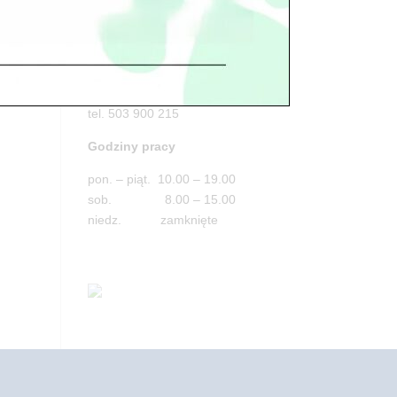
Adres
05-100 Nowy Dwór Mazowiecki
ul. Leśna 2
tel. 503 900 215
Godziny pracy
pon. – piąt. 10.00 – 19.00
sob. 8.00 – 15.00
niedz. zamknięte