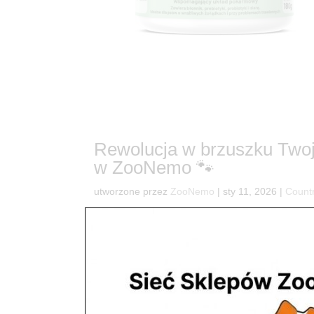
Rewolucja w brzuszku Twoje
w ZooNemo 🐾
utworzone przez
ZooNemo
|
sty 11, 2026
|
Count
11Twój pupil miewa „brzuszkowe rewolucje”? Czas
zwierzak to taki, który czuje się lekko i ma energ
odebrać radość naszym...