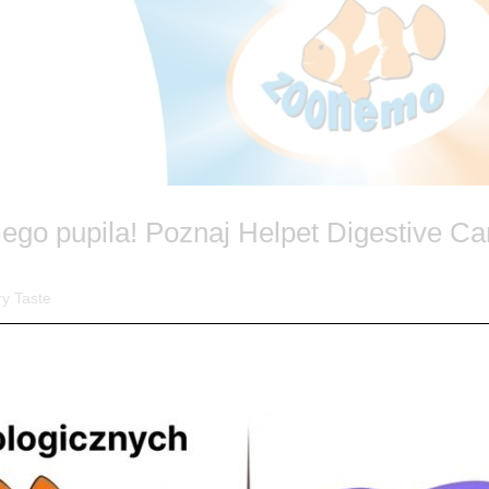
go pupila! Poznaj Helpet Digestive Ca
ry Taste
 na naturalne wsparcie od Helpet! 🐶🐱 Każdy opiekun wie, że szczęśl
ię do zabawy. Niestety, biegunki, gazy czy brak apetytu potrafią skutecz