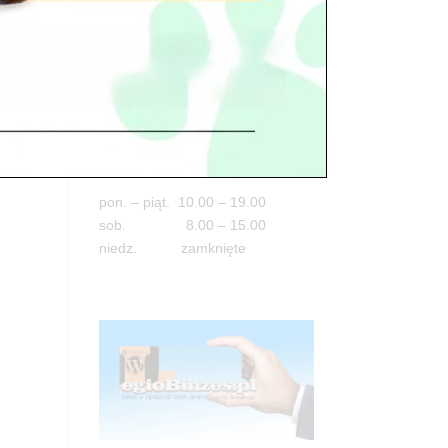
Adres
05-100 Nowy Dwór Mazowiecki
ul. Leśna 2
tel. 503 900 215
Godziny pracy
pon. – piąt. 10.00 – 19.00
sob. 8.00 – 15.00
niedz. zamknięte