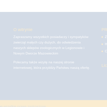
O witrynie
P
Zapraszamy wszystkich posiadaczy i sympatyków
Z
zwierząt małych czy dużych, do odwiedzenia
H
naszych sklepów zoologicznych w Legionowie i
C
Nowym Dworze Mazowieckim
Polecamy także wizytę na naszej stronie
Li
internetowej, która przybliży Państwu naszą ofertę.
mo
wszelkie prawa zastrzeżone