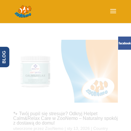
BLOG
🐾 Twój pupil się stresuje? Odkryj Helpet
Calm&Relax Care w ZooNemo – Naturalny spokój
z dostawą do domu!
utworzone przez
ZooNemo
|
sty 13, 2026
|
Country