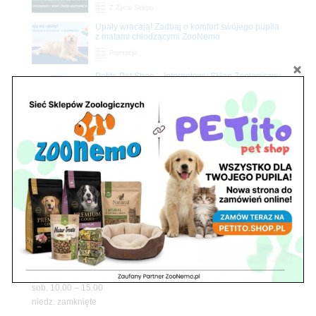
Z Życia Sklepu
Upały wracają! Zadbaj o komfort swojego pupila
z matami chłodzącymi ZooNemo
Promocje
Petito Pet Shop – Internetowy Sklep Zoologiczny
Online! Wszystko Dla Twojego Pupila | ZooNemo
Z Życia Sklepu
Znajdź nas
Adres
05-120 Legionowo
ul. Piłsudskiego 31,
pawilon 134
tel./fax. 22 784 71 96
Godziny pracy
pon. – piąt. 10.00 – 19.00
sob. 10.00 – 15.00
niedz. zamknięte