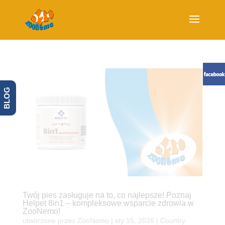
BLOG
Twój pies zasługuje na to, co najlepsze! Poznaj
Helpet 8in1 – kompleksowe wsparcie zdrowia w
ZooNemo!
utworzone przez
ZooNemo
|
sty 15, 2026
|
Country