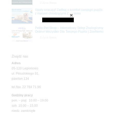
Z Życia Sklepu
Upały wracają! Zadbaj o komfort swojego pupila
z matami chłodzącymi ZooNemo
Promocje
Petito Pet Shop – Internetowy Sklep Zoologiczny
Online! Wszystko Dla Twojego Pupila | ZooNemo
Z Życia Sklepu
Znajdź nas
Adres
05-120 Legionowo
ul. Piłsudskiego 31,
pawilon 134
tel./fax. 22 784 71 96
Godziny pracy
pon. – piąt. 10.00 – 19.00
sob. 10.00 – 15.00
niedz. zamknięte