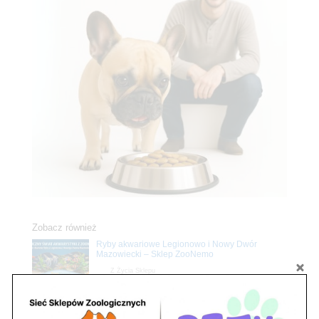
Zobacz również
Ryby akwariowe Legionowo i Nowy Dwór
Mazowiecki – Sklep ZooNemo
Z Życia Sklepu
Stwórz podwodne arcydzieło: Najpiękniejsze
rośliny akwariowe w ZooNemo – Legionowo i
Nowy Dwór Mazowiecki