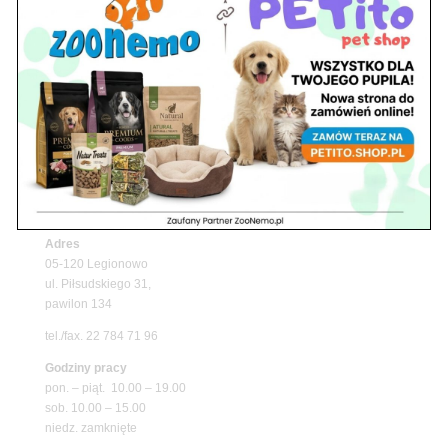
Z Życia Sklepu
Upały wracają! Zadbaj o komfort swojego pupila
z matami chłodzącymi ZooNemo
Promocje
Petito Pet Shop – Internetowy Sklep Zoologiczny
Online! Wszystko Dla Twojego Pupila | ZooNemo
Z Życia Sklepu
Znajdź nas
Adres
05-120 Legionowo
ul. Piłsudskiego 31,
pawilon 134
tel./fax. 22 784 71 96
Godziny pracy
pon. – piąt. 10.00 – 19.00
sob. 10.00 – 15.00
niedz. zamknięte