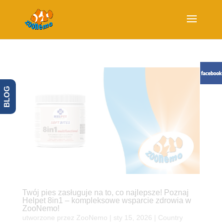
BLOG
Twój pies zasługuje na to, co najlepsze! Poznaj
Helpet 8in1 – kompleksowe wsparcie zdrowia w
ZooNemo!
utworzone przez
ZooNemo
|
sty 15, 2026
|
Country