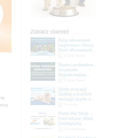
Zobacz również
Ryby akwariowe
Legionowo i Nowy
Dwór Mazowiecki –
Sklep ZooNemo
Z Życia Sklepu
Stwórz podwodne
arcydzieło:
Najpiękniejsze
rośliny akwariowe
Z Życia Sklepu
w ZooNemo –
Upały wracają!
Legionowo i Nowy
Zadbaj o komfort
Dwór Mazowiecki
 na
swojego pupila z
matami
iamy
Promocje
chłodzącymi
Petito Pet Shop –
ZooNemo
Internetowy Sklep
Zoologiczny
Online! Wszystko
Z Życia Sklepu
Dla Twojego Pupila
Niedziela handlowa