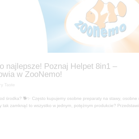
co najlepsze! Poznaj Helpet 8in1 –
rowia w ZooNemo!
ry Taste
 od środka? 🐕✨ Często kupujemy osobne preparaty na stawy, osobne
dyby tak zamknąć to wszystko w jednym, potężnym produkcie? Przedstaw