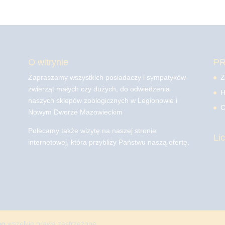
O witrynie
P
Zapraszamy wszystkich posiadaczy i sympatyków
Z
zwierząt małych czy dużych, do odwiedzenia
H
naszych sklepów zoologicznych w Legionowie i
C
Nowym Dworze Mazowieckim
Polecamy także wizytę na naszej stronie
Li
internetowej, która przybliży Państwu naszą ofertę.
mo
wszelkie prawa zastrzeżone