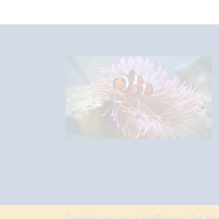
Zaprojektowane przez
LegioBiznes.pl
/
Zoo Ne