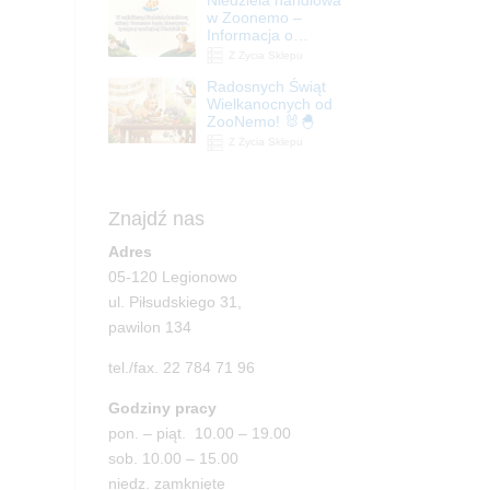
| ZooNemo
w Zoonemo –
Informacja o
godzinach otwarcia
Z Życia Sklepu
Radosnych Świąt
Wielkanocnych od
ZooNemo! 🐰🐣
Z Życia Sklepu
Znajdź nas
Adres
05-120 Legionowo
ul. Piłsudskiego 31,
pawilon 134
tel./fax. 22 784 71 96
Godziny pracy
pon. – piąt. 10.00 – 19.00
sob. 10.00 – 15.00
niedz. zamknięte