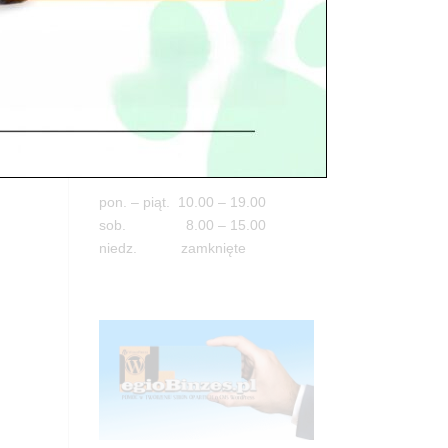
Adres
05-100 Nowy Dwór Mazowiecki
ul. Leśna 2
tel. 503 900 215
Godziny pracy
pon. – piąt. 10.00 – 19.00
sob. 8.00 – 15.00
niedz. zamknięte