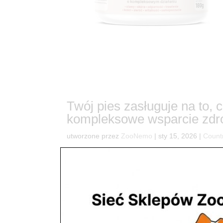
Twój pies zasługuje na to, 
kompleksowe wsparcie zd
utworzone przez
ZooNemo
|
sty 15, 2026
|
Count
8Czy wiesz, że zdrowie Twojego psa zaczyna się
trawienie, a jeszcze inne na piękną sierść. A g
Helpet 8in1 – karma uzupełniająca,...