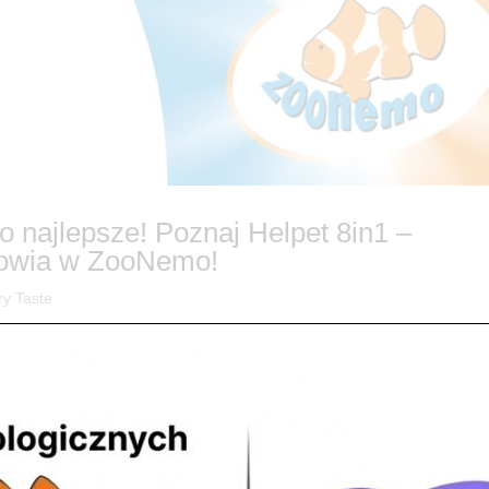
co najlepsze! Poznaj Helpet 8in1 –
rowia w ZooNemo!
ry Taste
 od środka? 🐕✨ Często kupujemy osobne preparaty na stawy, osobne
dyby tak zamknąć to wszystko w jednym, potężnym produkcie? Przedstaw