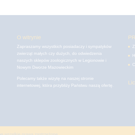
O witrynie
P
Zapraszamy wszystkich posiadaczy i sympatyków
Z
zwierząt małych czy dużych, do odwiedzenia
H
naszych sklepów zoologicznych w Legionowie i
C
Nowym Dworze Mazowieckim
Polecamy także wizytę na naszej stronie
Li
internetowej, która przybliży Państwu naszą ofertę.
mo
wszelkie prawa zastrzeżone