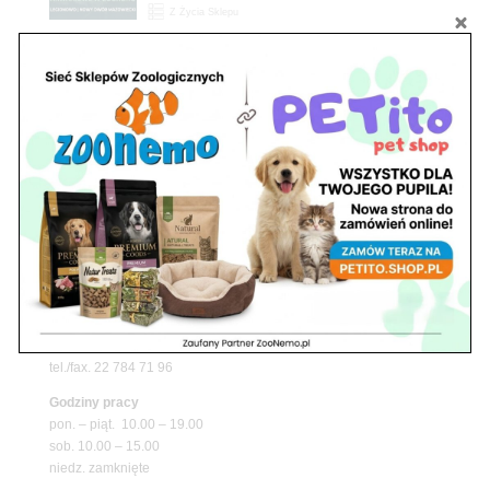
Z Życia Sklepu
Upały wracają! Zadbaj o komfort swojego pupila
z matami chłodzącymi ZooNemo
Promocje
Petito Pet Shop – Internetowy Sklep Zoologiczny
Online! Wszystko Dla Twojego Pupila | ZooNemo
Z Życia Sklepu
Znajdź nas
Adres
05-120 Legionowo
ul. Piłsudskiego 31,
pawilon 134
tel./fax. 22 784 71 96
Godziny pracy
pon. – piąt. 10.00 – 19.00
sob. 10.00 – 15.00
niedz. zamknięte