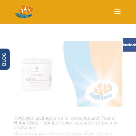
BLOG
Twój pies zasługuje na to, co najlepsze! Poznaj
Helpet 8in1 – kompleksowe wsparcie zdrowia w
ZooNemo!
utworzone przez
ZooNemo
|
sty 15, 2026
|
Country