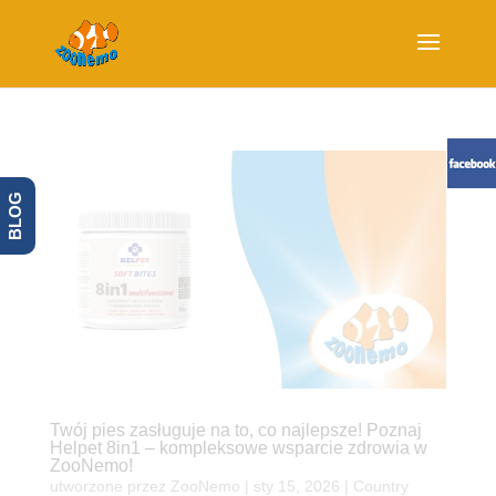
BLOG
Twój pies zasługuje na to, co najlepsze! Poznaj
Helpet 8in1 – kompleksowe wsparcie zdrowia w
ZooNemo!
utworzone przez
ZooNemo
|
sty 15, 2026
|
Country