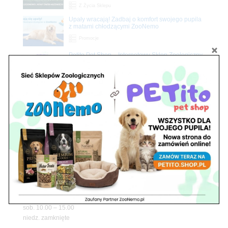
Z Życia Sklepu
Upały wracają! Zadbaj o komfort swojego pupila
z matami chłodzącymi ZooNemo
Promocje
Petito Pet Shop – Internetowy Sklep Zoologiczny
Online! Wszystko Dla Twojego Pupila | ZooNemo
Z Życia Sklepu
Znajdź nas
Adres
05-120 Legionowo
ul. Piłsudskiego 31,
pawilon 134
tel./fax. 22 784 71 96
Godziny pracy
pon. – piąt. 10.00 – 19.00
sob. 10.00 – 15.00
niedz. zamknięte