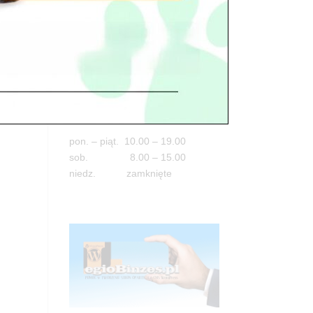
Adres
05-100 Nowy Dwór Mazowiecki
ul. Leśna 2
tel. 503 900 215
Godziny pracy
pon. – piąt. 10.00 – 19.00
sob. 8.00 – 15.00
niedz. zamknięte