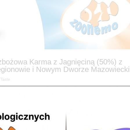
zzbożowa Karma z Jagnięciną (50%) z
gionowie i Nowym Dworze Mazowieck
 Taste
Finest: Jagnięcina z Batatami i Miętą – Bezzbożowa Karma dla Małyc
a Twojego małego przyjaciela jest dieta, która łączy w sobie czystość