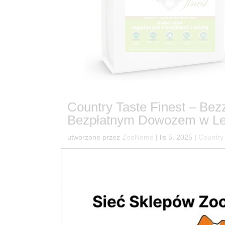
Country Taste Finest – Be
Bezpłatnym Dowozem w Le
utworzone przez
ZooNemo
|
lis 5, 2025
|
Country
32🚀 ZooNemo Dostarcza Zdrowie! Country Taste 
Czy wiesz, że kluczem do długiego i zdrowego życi
składu i wyjątkowy smak? Dla...