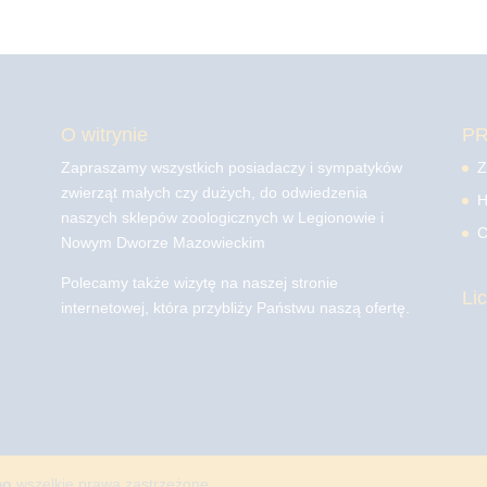
O witrynie
P
Zapraszamy wszystkich posiadaczy i sympatyków
Z
zwierząt małych czy dużych, do odwiedzenia
H
naszych sklepów zoologicznych w Legionowie i
C
Nowym Dworze Mazowieckim
Polecamy także wizytę na naszej stronie
Li
internetowej, która przybliży Państwu naszą ofertę.
mo
wszelkie prawa zastrzeżone