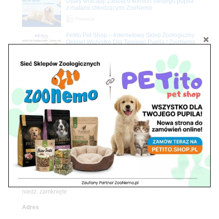
Upały wracają! Zadbaj o komfort swojego pupila
z matami chłodzącymi ZooNemo
Promocje
Petito Pet Shop – Internetowy Sklep Zoologiczny
Online! Wszystko Dla Twojego Pupila | ZooNemo
Z Życia Sklepu
Znajdź nas
Adres
05-120 Legionowo
ul. Piłsudskiego 31,
pawilon 134
tel./fax. 22 784 71 96
Godziny pracy
pon. – piąt. 10.00 – 19.00
sob. 10.00 – 15.00
niedz. zamknięte
Adres