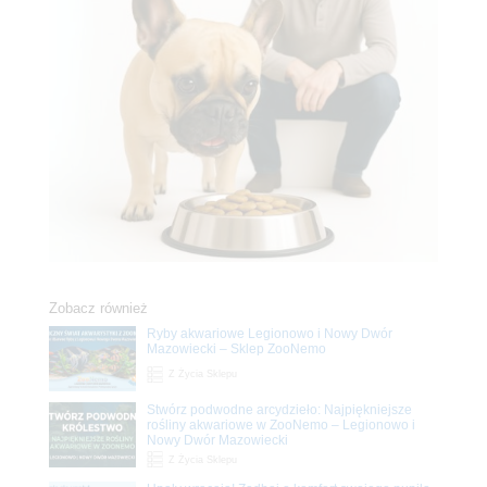
Zobacz również
Ryby akwariowe Legionowo i Nowy Dwór
Mazowiecki – Sklep ZooNemo
Z Życia Sklepu
Stwórz podwodne arcydzieło: Najpiękniejsze
rośliny akwariowe w ZooNemo – Legionowo i
Nowy Dwór Mazowiecki
Z Życia Sklepu