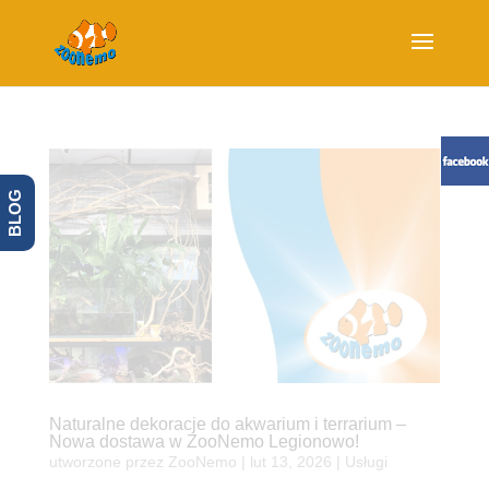
BLOG
Naturalne dekoracje do akwarium i terrarium –
Nowa dostawa w ZooNemo Legionowo!
utworzone przez
ZooNemo
|
lut 13, 2026
|
Usługi