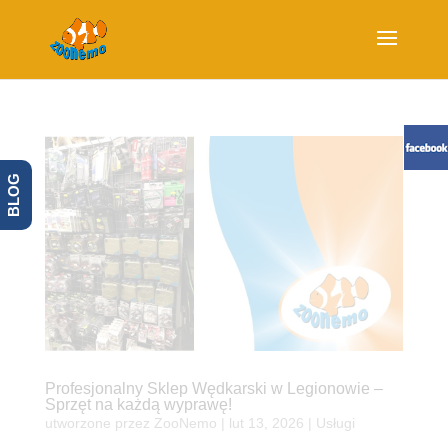
BLOG
Profesjonalny Sklep Wędkarski w Legionowie –
Sprzęt na każdą wyprawę!
utworzone przez
ZooNemo
|
lut 13, 2026
|
Usługi