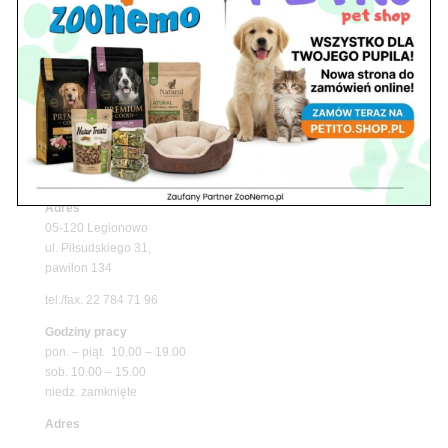
Upały wracają! Zadbaj o komfort swojego pupila
z matami chłodzącymi ZooNemo
Promocje
Petito Pet Shop – Internetowy Sklep Zoologiczny
Online! Wszystko Dla Twojego Pupila | ZooNemo
Z Życia Sklepu
Znajdź nas
Adres
05-120 Legionowo
ul. Piłsudskiego 31,
pawilon 134
tel./fax. 22 784 71 96
Godziny pracy
pon. – piąt. 10.00 – 19.00
sob. 10.00 – 15.00
niedz. zamknięte
Adres