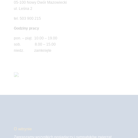
05-100 Nowy Dwór Mazowiecki
ul. Leśna 2
tel. 503 900 215
Godziny pracy
pon. – piąt. 10.00 – 19.00
sob. 8.00 – 15.00
niedz. zamknięte
O witrynie
Zapraszamy wszystkich posiadaczy i sympatyków zwierząt