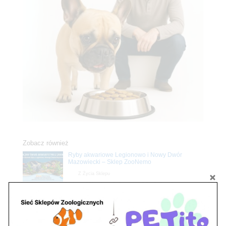
Zobacz również
Ryby akwariowe Legionowo i Nowy Dwór
Mazowiecki – Sklep ZooNemo
Z Życia Sklepu
Stwórz podwodne arcydzieło: Najpiękniejsze
rośliny akwariowe w ZooNemo – Legionowo i
Nowy Dwór Mazowiecki
Z Życia Sklepu