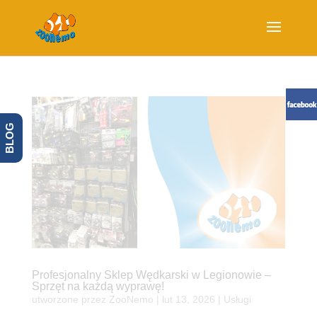
BLOG
Profesjonalny Sklep Wędkarski w Legionowie –
Sprzęt na każdą wyprawę!
utworzone przez
ZooNemo
|
lut 13, 2026
|
Usługi