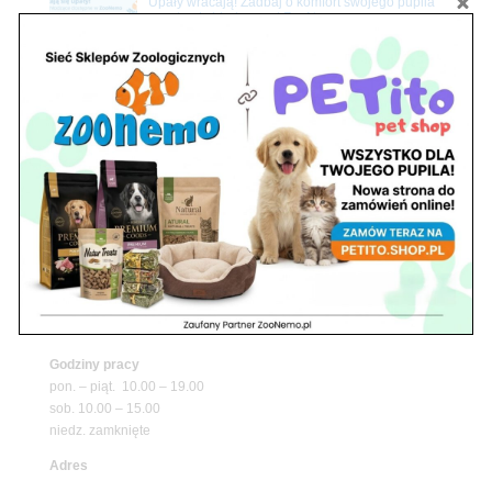
Upały wracają! Zadbaj o komfort swojego pupila
z matami chłodzącymi ZooNemo
Promocje
Petito Pet Shop – Internetowy Sklep Zoologiczny
Online! Wszystko Dla Twojego Pupila | ZooNemo
Z Życia Sklepu
Znajdź nas
Adres
05-120 Legionowo
ul. Piłsudskiego 31,
pawilon 134
tel./fax. 22 784 71 96
Godziny pracy
pon. – piąt. 10.00 – 19.00
sob. 10.00 – 15.00
niedz. zamknięte
Adres