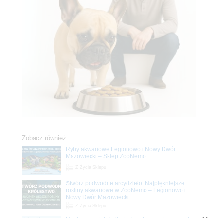
Zobacz również
Ryby akwariowe Legionowo i Nowy Dwór
Mazowiecki – Sklep ZooNemo
Z Życia Sklepu
Stwórz podwodne arcydzieło: Najpiękniejsze
rośliny akwariowe w ZooNemo – Legionowo i
Nowy Dwór Mazowiecki
Z Życia Sklepu