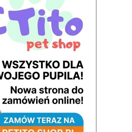
tel. 503 900 215
Godziny pracy
pon. – piąt. 10.00 – 19.00
sob. 8.00 – 15.00
niedz. zamknięte