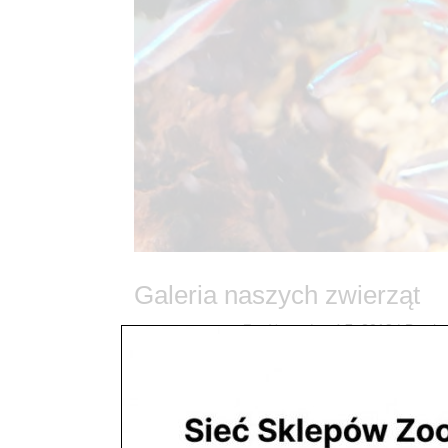
Galeria naszych zwierząt
utworzone przez
ZooNemo
|
paź 7, 2018
| Bez ka
Galeria naszych zwierząt Tutaj znajdziecie zwierza
naszych sklepach zoologicznych ZooNemo Zapra
BezpłatneDostawy Świat...