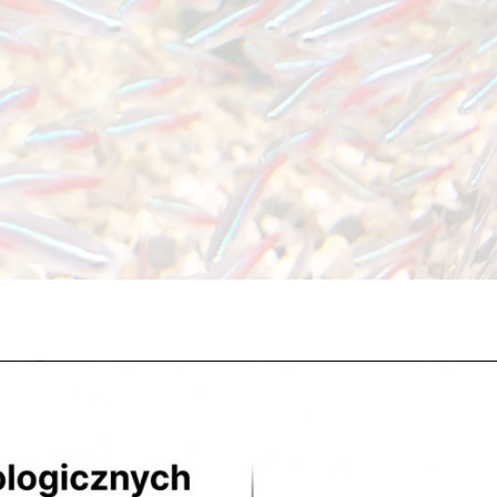
tegorii
czki, które od teraz (dopóki ktoś nie kupi ?) są do obejrzenia i kupna 
szamy do odwiedziny ? Kontaktz nami DojazdMapa Google NaszeSkle