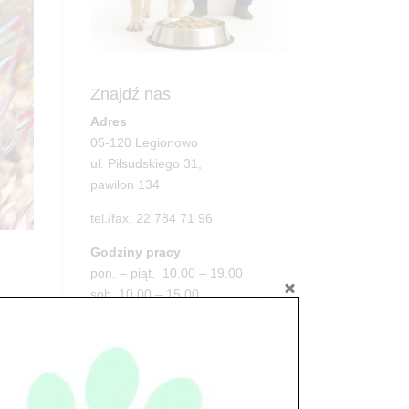
Znajdź nas
Adres
05-120 Legionowo
ul. Piłsudskiego 31,
pawilon 134
tel./fax. 22 784 71 96
Godziny pracy
pon. – piąt. 10.00 – 19.00
sob. 10.00 – 15.00
niedz. zamknięte
w
Adres
py
05-100 Nowy Dwór Mazowiecki
ul. Leśna 2