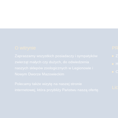
O witrynie
P
Zapraszamy wszystkich posiadaczy i sympatyków
Z
zwierząt małych czy dużych, do odwiedzenia
H
naszych sklepów zoologicznych w Legionowie i
C
Nowym Dworze Mazowieckim
Polecamy także wizytę na naszej stronie
Li
internetowej, która przybliży Państwu naszą ofertę.