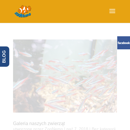
BLOG
Galeria naszych zwierząt
utworzone przez
ZooNemo
|
paź 7, 2018
| Bez kategorii