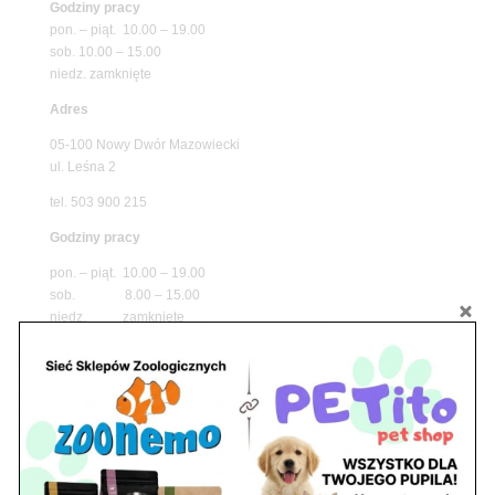
Godziny pracy
pon. – piąt. 10.00 – 19.00
sob. 10.00 – 15.00
niedz. zamknięte
Adres
05-100 Nowy Dwór Mazowiecki
ul. Leśna 2
tel. 503 900 215
Godziny pracy
pon. – piąt. 10.00 – 19.00
sob. 8.00 – 15.00
niedz. zamknięte