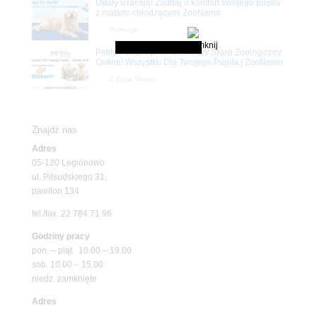
Upały wracają! Zadbaj o komfort swojego pupila
z matami chłodzącymi ZooNemo
Promocje
Petito Pet Shop – Internetowy Sklep Zoologiczny
Online! Wszystko Dla Twojego Pupila | ZooNemo
Z Życia Sklepu
Znajdź nas
Adres
05-120 Legionowo
ul. Piłsudskiego 31,
pawilon 134
tel./fax. 22 784 71 96
Godziny pracy
pon. – piąt. 10.00 – 19.00
sob. 10.00 – 15.00
niedz. zamknięte
Adres