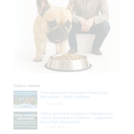
Zobacz również
Ryby akwariowe Legionowo i Nowy Dwór
Mazowiecki – Sklep ZooNemo
Z Życia Sklepu
Stwórz podwodne arcydzieło: Najpiękniejsze
rośliny akwariowe w ZooNemo – Legionowo i
Nowy Dwór Mazowiecki
Z Życia Sklepu