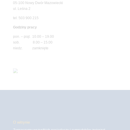
05-100 Nowy Dwór Mazowiecki
ul. Leśna 2
tel. 503 900 215
Godziny pracy
pon. – piąt. 10.00 – 19.00
sob. 8.00 – 15.00
niedz. zamknięte
O witrynie
Zapraszamy wszystkich posiadaczy i sympatyków zwierząt