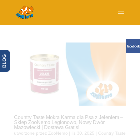
BLOG
Country Taste Mokra Karma dla Psa z Jeleniem –
Sklep ZooNemo Legionowo, Nowy Dwór
Mazowiecki | Dostawa Gratis!
utworzone przez
ZooNemo
|
lis 30, 2025
|
Country Taste