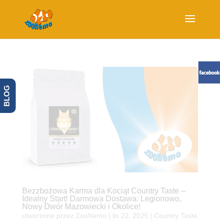
BLOG
Bezzbożowa Karma dla Kociąt Country Taste –
Idealny Start! Darmowa Dostawa: Legionowo,
Nowy Dwór Mazowiecki i Okolice!
utworzone przez
ZooNemo
|
lis 22, 2025
|
Country Taste