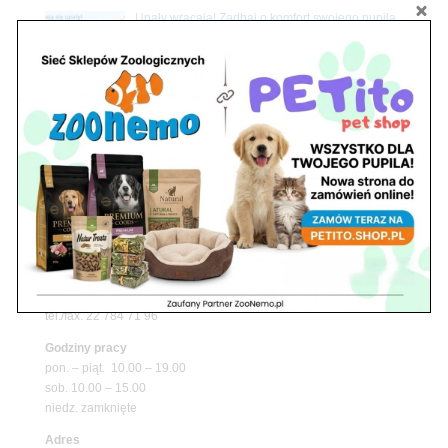
Upały wracają! Zadbaj o komfort swojego pupila
z matami chłodzącymi ZooNemo
Promocje
Petito Pet Shop – Internetowy Sklep Zoologiczny
Online! Wszystko Dla Twojego Pupila | ZooNemo
Z Życia Sklepu
Znajdź nas
Adres
05-120 Legionowo
ul. Piłsudskiego 31,
pawilon 134
tel./fax. 22 784 71 96
Godziny pracy
pon. – piąt. 10.00 – 19.00
sob. 10.00 – 15.00
niedz. zamknięte
Adres