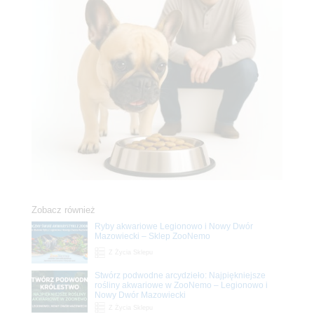
Zobacz również
Ryby akwariowe Legionowo i Nowy Dwór
Mazowiecki – Sklep ZooNemo
Z Życia Sklepu
Stwórz podwodne arcydzieło: Najpiękniejsze
rośliny akwariowe w ZooNemo – Legionowo i
Nowy Dwór Mazowiecki
Z Życia Sklepu